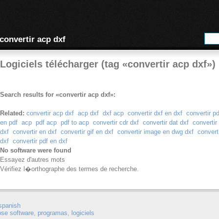
convertir acp dxf
Logiciels télécharger (tag «convertir acp dxf»)
Search results for «convertir acp dxf»:
Related:
convertir acp dxf
acp dxf
dxf acp
convertir dxf en dxf
convertir p
en pdf
acp
pdf acp
pdf to acp
convertir cdr dxf
convertir dat dxf
convertir
dxf
convertir en dxf
convertir gif en dxf
convertir image en dwg dxf
convert
dxf
convertir pdf en dxf
No software were found
Essayez d'autres mots
Vérifiez l�orthographe des termes de recherche.
spanish
ose software
,
programas
,
logiciels