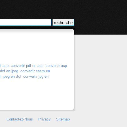
df acp
convertir pdf en acp
convertir acp
 dxf en jpeg
convertir easm en
ir jpeg en dxf
convertir jpg en
Contactez-Nous
Privacy
Sitemap