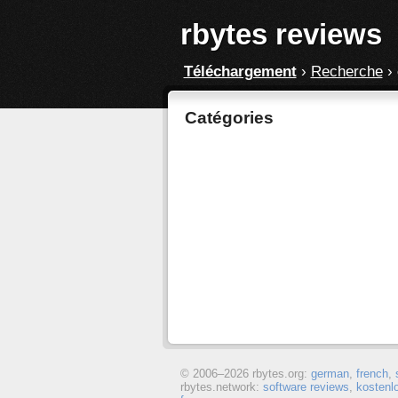
rbytes reviews
Téléchargement
›
Recherche
›
Catégories
© 2006–
2026 rbytes.org:
german
,
french
,
rbytes.network:
software reviews
,
kostenl