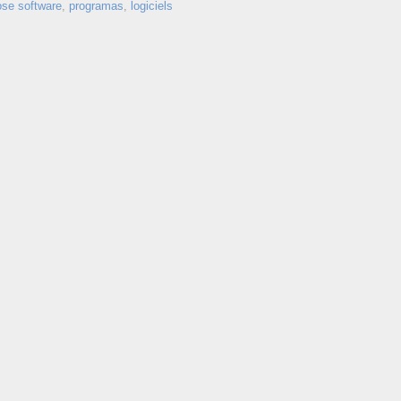
ose software
,
programas
,
logiciels