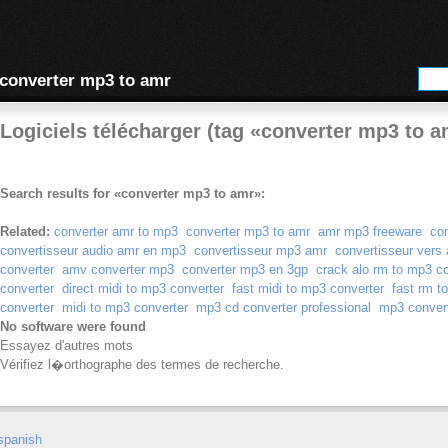
converter mp3 to amr
Logiciels télécharger (tag «converter mp3 to a
Search results for «converter mp3 to amr»:
Related:
converter amr to mp3
converter mp3 to amr
amr mp3 freeware
co
convertisseur audio amr en mp3
convertisseur mp3 amr
convertisseur vers
converter
amv converter mp3
converter mp3 en 3gp
crack alo rm to mp3 co
converter
direct midi to mp3 converter
fast midi to mp3 converter
fast rm t
converter
midi to mp3 converter
mp3 cd converter professional
mp3 conver
No software were found
Essayez d'autres mots
Vérifiez l�orthographe des termes de recherche.
spanish