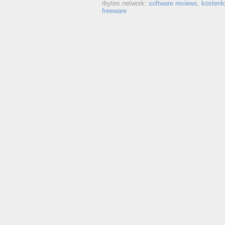
rbytes.network:
software reviews
,
kostenl
freeware