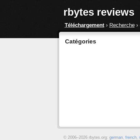
rbytes reviews
Téléchargement
›
Recherche
›
Catégories
© 2006–
2026 rbytes.org:
german
,
french
,