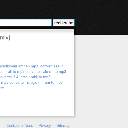
mr»)
nvertisseur amr en mp3
convertisseur
 amr
all to mp3 converter
alo rm to mp3
nverter 3 4
crack midi to mp3
o mp3 converter
magic rm ram to mp3
ter
Contactez-Nous
Privacy
Sitemap