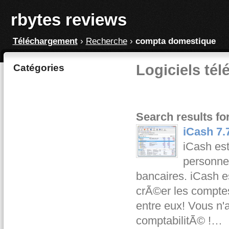
rbytes reviews
Téléchargement
›
Recherche
›
compta domestique
Logiciels té
Catégories
Search results f
iCash 7.
iCash est
personne
bancaires. iCash es
crÃ©er les comptes
entre eux! Vous n'
comptabilitÃ© !…