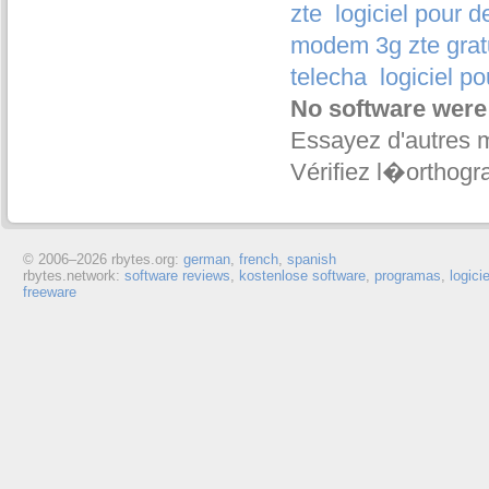
zte
logiciel pour 
modem 3g zte gratu
telecha
logiciel p
No software were
Essayez d'autres 
Vérifiez l�orthogr
© 2006–
2026 rbytes.org:
german
,
french
,
spanish
rbytes.network:
software reviews
,
kostenlose software
,
programas
,
logici
freeware