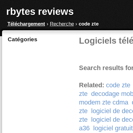
rbytes reviews
Téléchargement
›
Recherche
›
code zte
Logiciels tél
Catégories
Search results fo
Related:
code zte
zte
decodage mobi
modem zte cdma
zte
logiciel de d
zte
logiciel de de
a36
logiciel gratu