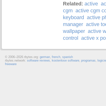
Related:
active
ac
cgm
active cgm c
keyboard
active p
manager
active to
wallpaper
active 
control
active x po
© 2006–
2026 rbytes.org:
german
,
french
,
spanish
rbytes.network:
software reviews
,
kostenlose software
,
programas
,
logici
freeware