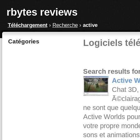
rbytes reviews
Téléchargement
›
Recherche
›
active
Logiciels tél
Catégories
Search results for
Active W
Chat 3D, b
Ã©claira
ne sont que quelq
Active Worlds pour
votre propre monde 
sons et animations