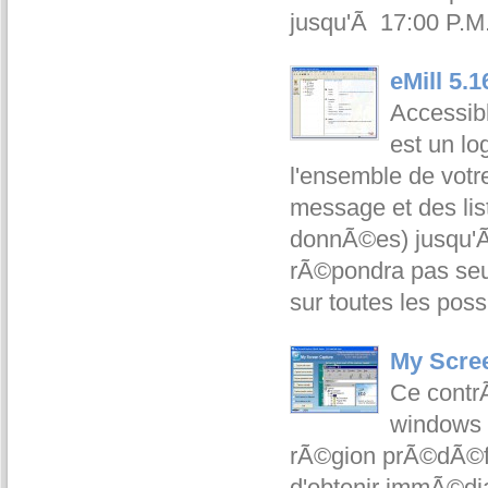
jusqu'Ã 17:00 P.M. 
eMill 5.1
Accessib
est un lo
l'ensemble de votr
message et des lis
donnÃ©es) jusqu'Ã 
rÃ©pondra pas seu
sur toutes les poss
My Scree
Ce contrÃ
windows d
rÃ©gion prÃ©dÃ©fin
d'obtenir immÃ©di