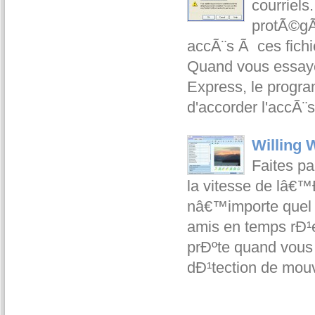
courriels.
protÃ©gÃ
accÃ¨s Ã ces fichie
Quand vous essayez
Express, le progra
d'accorder l'accÃ¨
Willing
Faites pa
la vitesse de lâ€
nâ€™importe quel s
amis en temps rÐ¹
prÐºte quand vous 
dÐ¹tection de mo