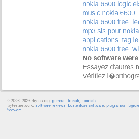
nokia 6600 logiciel
music nokia 6600
nokia 6600 free
le
mp3 sis pour nokia
applications
tag l
nokia 6600 free
wi
No software were
Essayez d'autres 
Vérifiez l�orthogr
© 2006–
2026 rbytes.org:
german
,
french
,
spanish
rbytes.network:
software reviews
,
kostenlose software
,
programas
,
logici
freeware