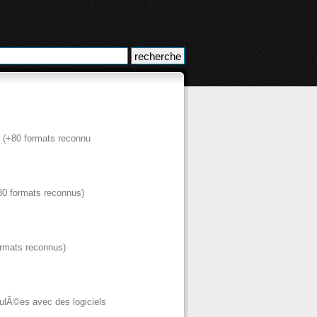
o (+80 formats reconnu
80 formats reconnus)
ormats reconnus)
lÃ©es avec des logiciels