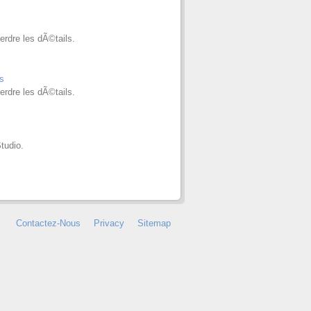
rdre les dÃ©tails.
s
rdre les dÃ©tails.
tudio.
Contactez-Nous
Privacy
Sitemap