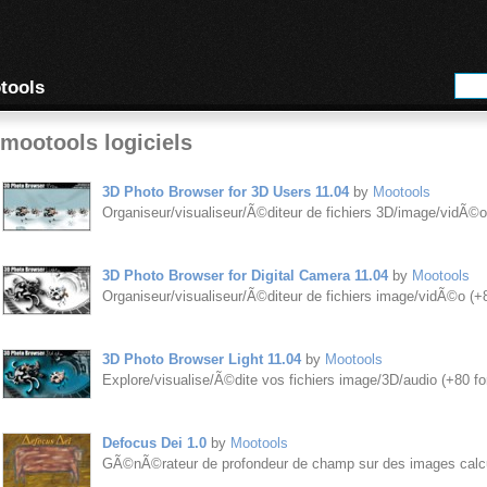
tools
mootools logiciels
3D Photo Browser for 3D Users 11.04
by
Mootools
Organiseur/visualiseur/Ã©diteur de fichiers 3D/image/vidÃ©
3D Photo Browser for Digital Camera 11.04
by
Mootools
Organiseur/visualiseur/Ã©diteur de fichiers image/vidÃ©o (+
3D Photo Browser Light 11.04
by
Mootools
Explore/visualise/Ã©dite vos fichiers image/3D/audio (+80 f
Defocus Dei 1.0
by
Mootools
GÃ©nÃ©rateur de profondeur de champ sur des images calcu