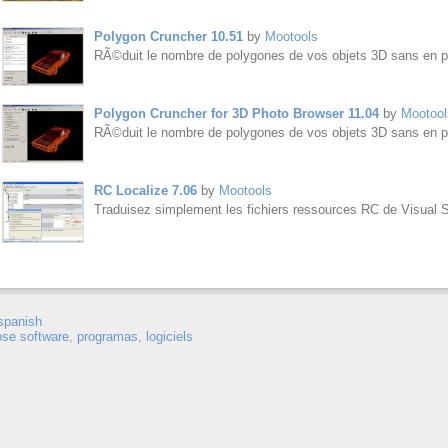
Polygon Cruncher 10.51
by
Mootools
RÃ©duit le nombre de polygones de vos objets 3D sans en pe
Polygon Cruncher for 3D Photo Browser 11.04
by
Mootool
RÃ©duit le nombre de polygones de vos objets 3D sans en pe
RC Localize 7.06
by
Mootools
Traduisez simplement les fichiers ressources RC de Visual S
spanish
ose software
,
programas
,
logiciels