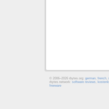
© 2006–
2026 rbytes.org:
german
,
french
,
rbytes.network:
software reviews
,
kostenl
freeware