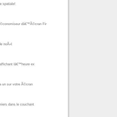
 spatiale!
Ã©conomiseur dâ€™Ã©cran Fir
de noÃ«l
affichant lâ€™heure ex
a un sur votre Ã©cran
miers dans le couchant