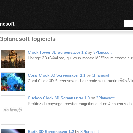
nesoft
3planesoft logiciels
Clock Tower 3D Screensaver 1.2
by
3Planesoft
Horloge 3D rÃ©aliste, qui vous montre lâ€™heure exacte sur
Coral Clock 3D Screensaver 1.1
by
3Planesoft
Coral Clock 3D Screensaver - Le monde sous-marin rÃ©vÃ¨le
Cuckoo Clock 3D Screensaver 1.0
by
3Planesoft
Profitez du paysage forestier magnifique et de 4 coucous ch
Earth 3D Screensaver 1.2
by
3Planesoft