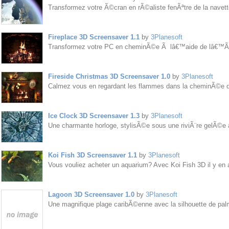
Transformez votre Ã©cran en rÃ©aliste fenÃªtre de la navette
Fireplace 3D Screensaver 1.1
by
3Planesoft
Transformez votre PC en cheminÃ©e Ã lâ€™aide de lâ€™
Fireside Christmas 3D Screensaver 1.0
by
3Planesoft
Calmez vous en regardant les flammes dans la cheminÃ©e 
Ice Clock 3D Screensaver 1.3
by
3Planesoft
Une charmante horloge, stylisÃ©e sous une riviÃ¨re gelÃ©e 
Koi Fish 3D Screensaver 1.1
by
3Planesoft
Vous vouliez acheter un aquarium? Avec Koi Fish 3D il y en 
Lagoon 3D Screensaver 1.0
by
3Planesoft
Une magnifique plage caribÃ©enne avec la silhouette de pal