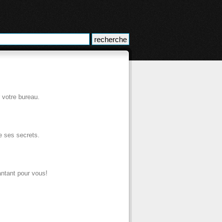
 votre bureau.
 ses secrets.
antant pour vous!