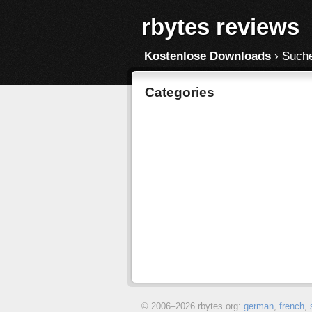
rbytes reviews
Kostenlose Downloads
›
Such
Categories
© 2006–
2026 rbytes.org:
german
,
french
,