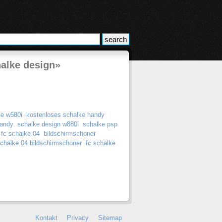
halke design»
se w580i
kostenloses schalke handy
handy
schalke design w880i
schalke psp
 fc schalke 04
bildschirmschoner
schalke 04 bildschirmschoner
fc schalke
Kontakt
Privacy
Sitemap