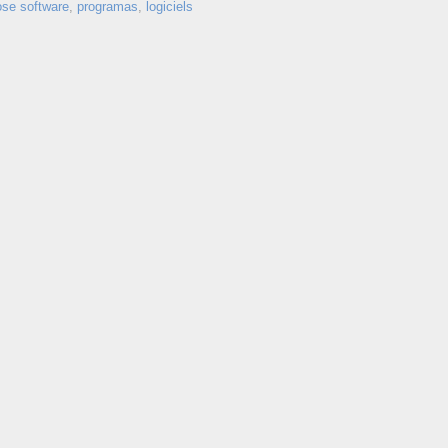
ose software
,
programas
,
logiciels