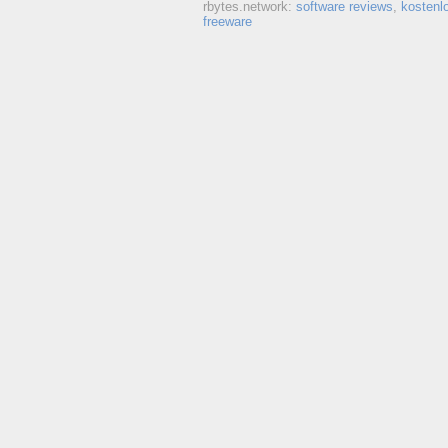
rbytes.network:
software reviews
,
kostenl
freeware