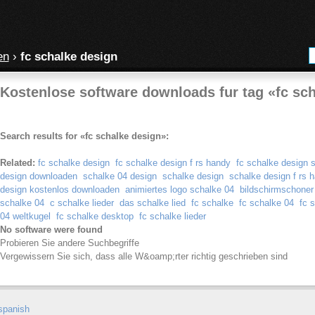
en
›
fc schalke design
Kostenlose software downloads fur tag «fc sc
Search results for «fc schalke design»:
Related:
fc schalke design
fc schalke design f rs handy
fc schalke design 
design downloaden
schalke 04 design
schalke design
schalke design f rs 
design kostenlos downloaden
animiertes logo schalke 04
bildschirmschoner
schalke 04
c schalke lieder
das schalke lied
fc schalke
fc schalke 04
fc 
04 weltkugel
fc schalke desktop
fc schalke lieder
No software were found
Probieren Sie andere Suchbegriffe
Vergewissern Sie sich, dass alle W&oamp;rter richtig geschrieben sind
spanish