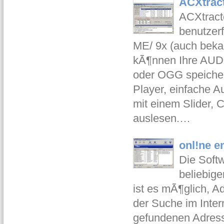
ACXtract
ACXtracto
benutzer
ME/ 9x (auch bekan
kÃ¶nnen Ihre AUD
oder OGG speicher
Player, einfache A
mit einem Slider, 
auslesen.…
onl!ne e
Die Softw
beliebige
ist es mÃ¶glich, A
der Suche im Intern
gefundenen Adresse