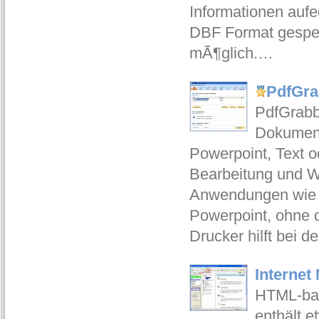
Informationen auf
DBF Format gespeic
mÃ¶glich.…
PdfGrab
PdfGrabb
Dokument
Powerpoint, Text 
Bearbeitung und W
Anwendungen wie z
Powerpoint, ohne d
Drucker hilft bei
Internet
HTML-bas
enthält e