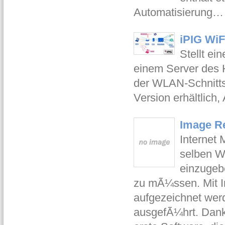
Automatisierung
iPIG WiF
Stellt ei
einem Server des H
der WLAN-Schnittst
Version erhältlich
Image Re
Internet 
selben W
einzugeb
zu mÃ¼ssen. Mit I
aufgezeichnet wer
ausgefÃ¼hrt. Dank 