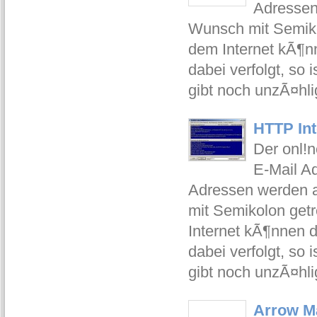
Adressen 
Wunsch mit Semiko
dem Internet kÃ¶nn
dabei verfolgt, so
gibt noch unzÃ¤hl
HTTP Int
Der onl!n
E-Mail Ad
Adressen werden a
mit Semikolon get
Internet kÃ¶nnen d
dabei verfolgt, so
gibt noch unzÃ¤hl
Arrow Ma