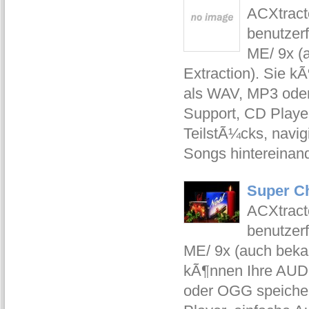
ACXtracto
benutzer
ME/ 9x (a
Extraction). Sie 
als WAV, MP3 oder
Support, CD Playe
TeilstÃ¼cks, navig
Songs hintereina
Super Ch
ACXtracto
benutzer
ME/ 9x (auch bekan
kÃ¶nnen Ihre AUD
oder OGG speicher