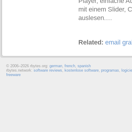
Player, einfache A
mit einem Slider, 
auslesen.…
Related:
email gra
© 2006–
2026 rbytes.org:
german
,
french
,
spanish
rbytes.network:
software reviews
,
kostenlose software
,
programas
,
logici
freeware