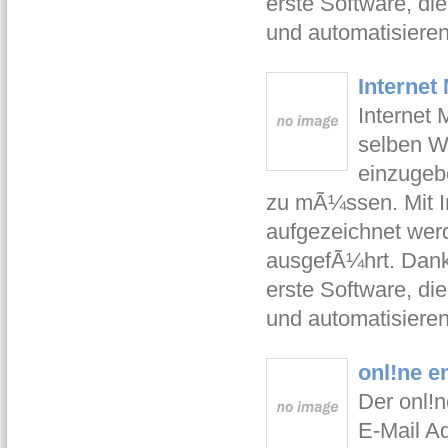
erste Software, di
und automatisier
Internet
Internet 
selben W
einzugeb
zu mÃ¼ssen. Mit I
aufgezeichnet wer
ausgefÃ¼hrt. Dank 
erste Software, di
und automatisier
onl!ne e
Der onl!n
E-Mail Ad