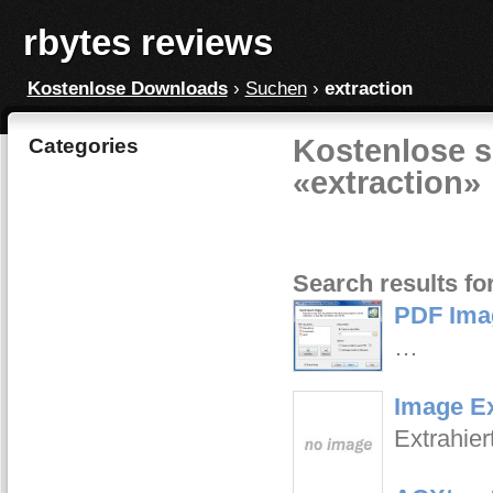
rbytes reviews
Kostenlose Downloads
›
Suchen
›
extraction
Kostenlose s
Categories
«extraction»
Search results fo
PDF Imag
…
Image Ex
Extrahie