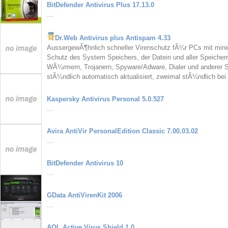
BitDefender Antivirus Plus 17.13.0
…
Dr.Web Antivirus plus Antispam 4.33
AussergewÃ¶hnlich schneller Virenschutz fÃ¼r PCs mit mini
Schutz des System Speichers, der Datein und aller Speicherm
WÃ¼rmern, Trojanern, Spyware/Adware, Dialer und anderer 
stÃ¼ndlich automatisch aktualisiert, zweimal stÃ¼ndlich bei
Kaspersky Antivirus Personal 5.0.527
…
Avira AntiVir PersonalEdition Classic 7.00.03.02
…
BitDefender Antivirus 10
…
GData AntiVirenKit 2006
…
AOL Active Virus Shield 1.0