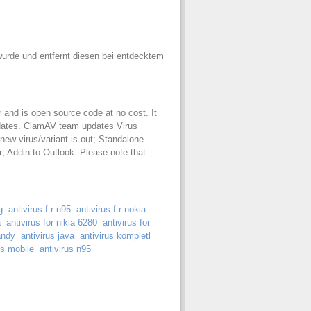
wurde und entfernt diesen bei entdecktem
r and is open source code at no cost. It
dates. ClamAV team updates Virus
new virus/variant is out; Standalone
; Addin to Outlook. Please note that
…
g
antivirus f r n95
antivirus f r nokia
a
antivirus for nikia 6280
antivirus for
andy
antivirus java
antivirus kompletl
us mobile
antivirus n95