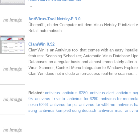
…
AntiVirus-Tool Netsky-P 3.0
Überprüft, ob der Computer mit dem Virus Netsky-P infiziert 
Befall automatisch…
ClamWin 0.92
ClamWin is an Antivirus tool that comes with an easy installe
features: Scanning Scheduler; Automatic Virus Database Up
Databases on a regular basis and almost immediately after a 
Virus Scanner; Context Menu Integration to Windows Explorer
ClamWin does not include an on-access real-time scanner.
Related:
antivirus
antivirus 6280
antivirus alert
antivirus av
95
antivirus f r vista
antivirus for 6280
antivirus for motorol
nokia 6288
antivirus for pc
antivirus fur w98 me
antivirus h
sung
antivirus kompletl sung deutsch
antivirus mac
antivir