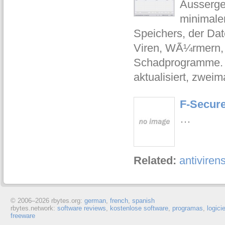
Ausserge
minimale
Speichers, der Dat
Viren, WÃ¼rmern, 
Schadprogramme. V
aktualisiert, zwei
F-Secure
…
Related:
antiviren
© 2006–
2026 rbytes.org:
german
,
french
,
spanish
rbytes.network:
software reviews
,
kostenlose software
,
programas
,
logici
freeware