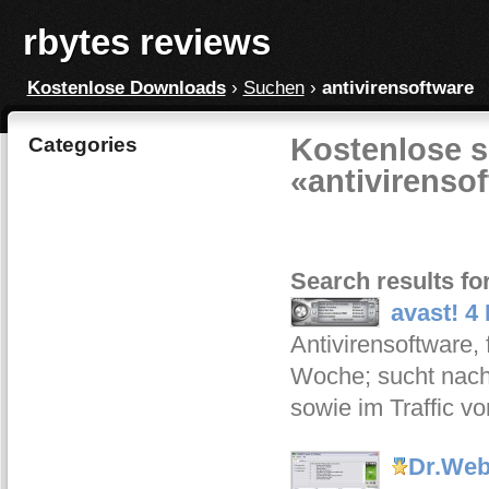
rbytes reviews
Kostenlose Downloads
›
Suchen
›
antivirensoftware
Kostenlose s
Categories
«antivirenso
Search results fo
avast! 4
Antivirensoftware, 
Woche; sucht nach 
sowie im Traffic 
Dr.Web