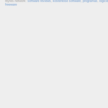
rbytes.network:
software reviews
,
kostenlose software
,
programas
,
logici
freeware