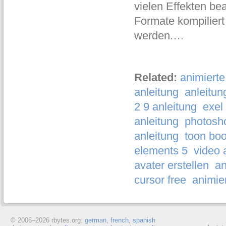
vielen Effekten be
Formate kompiliert 
werden.…
Related:
animierte
anleitung
anleitun
2 9 anleitung
exel
anleitung
photosho
anleitung
toon boo
elements 5
video 
avater erstellen
an
cursor free
animie
© 2006–
2026 rbytes.org:
german
,
french
,
spanish