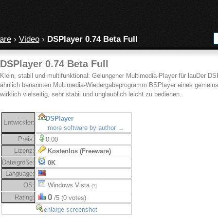
are
›
Video
›
DSPlayer 0.74 Beta Full
DSPlayer 0.74 Beta Full
Klein, stabil und multifunktional: Gelungener Multimedia-Player für lauDer 
ähnlich benannten Multimedia-Wiedergabeprogramm BSPlayer eines gemeins
wirklich vielseitig, sehr stabil und unglaublich leicht zu bedienen.
DSPlayer
Entwickler:
more software by author →
Preis:
0.00
Lizenz:
Kostenlos (Freeware)
Dateigröße:
0K
Language:
OS:
Windows Vista
(?)
0
Rating:
/5 (0 votes)
enlarge screenshot