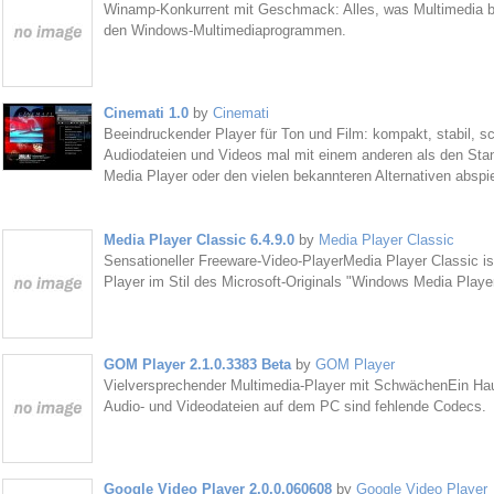
Winamp-Konkurrent mit Geschmack: Alles, was Multimedia br
den Windows-Multimediaprogrammen.
Cinemati 1.0
by
Cinemati
Beeindruckender Player für Ton und Film: kompakt, stabil, sch
Audiodateien und Videos mal mit einem anderen als den S
Media Player oder den vielen bekannteren Alternativen abspi
Media Player Classic 6.4.9.0
by
Media Player Classic
Sensationeller Freeware-Video-PlayerMedia Player Classic ist
Player im Stil des Microsoft-Originals "Windows Media Player
GOM Player 2.1.0.3383 Beta
by
GOM Player
Vielversprechender Multimedia-Player mit SchwächenEin Ha
Audio- und Videodateien auf dem PC sind fehlende Codecs.
Google Video Player 2.0.0.060608
by
Google Video Player