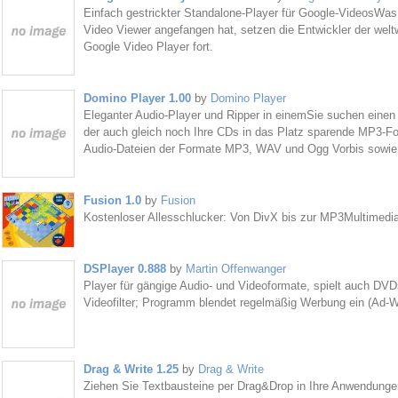
Einfach gestrickter Standalone-Player für Google-VideosWa
Video Viewer angefangen hat, setzen die Entwickler der wel
Google Video Player fort.
Domino Player 1.00
by
Domino Player
Eleganter Audio-Player und Ripper in einemSie suchen einen 
der auch gleich noch Ihre CDs in das Platz sparende MP3-F
Audio-Dateien der Formate MP3, WAV und Ogg Vorbis sowie 
Fusion 1.0
by
Fusion
Kostenloser Allesschlucker: Von DivX bis zur MP3Multimedia
DSPlayer 0.888
by
Martin Offenwanger
Player für gängige Audio- und Videoformate, spielt auch DVD
Videofilter; Programm blendet regelmäßig Werbung ein (Ad
Drag & Write 1.25
by
Drag & Write
Ziehen Sie Textbausteine per Drag&Drop in Ihre Anwendunge