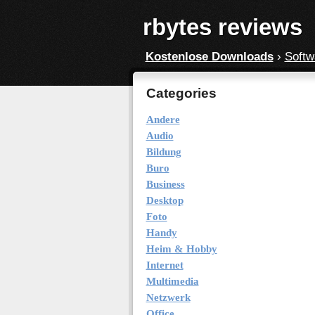
rbytes reviews
Kostenlose Downloads
›
Softw
Categories
Andere
Audio
Bildung
Buro
Business
Desktop
Foto
Handy
Heim & Hobby
Internet
Multimedia
Netzwerk
Office