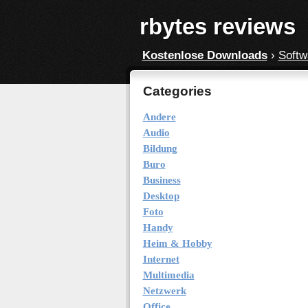
rbytes reviews
Kostenlose Downloads
›
Softw
Categories
Andere
Audio
Bildung
Buro
Business
Desktop
Foto
Handy
Heim & Hobby
Internet
Multimedia
Netzwerk
Office