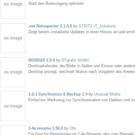
Start den Bootvorgang optimiert
.net ReInspector 2.1.0.0
by
STEITZ IT_Solutions
Zeigt bereits installierte Updates in einer History an und ermi
00100110 1.0.0
by
DTgrafic GmbH
Desktopkalender, der Bilder in Nullen und Einsen oder ander
Desktop anzeigt, wechselt Motive nach Vorgaben des Anwen
1-2-3 Synchronize & Backup 1.4
by
Unusual Works
Einfaches Werkzeug zur Synchronisation von Dateien und z
1-4a rename 1.56.0
by
Ofa
Ein Fest für Napsteraner ist 1-4a Rename, das zum Beispie