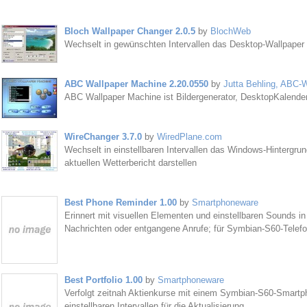
Bloch Wallpaper Changer 2.0.5
by
BlochWeb
Wechselt in gewünschten Intervallen das Desktop-Wallpaper
ABC Wallpaper Machine 2.20.0550
by
Jutta Behling, ABC-
ABC Wallpaper Machine ist Bildergenerator, DesktopKalend
WireChanger 3.7.0
by
WiredPlane.com
Wechselt in einstellbaren Intervallen das Windows-Hintergru
aktuellen Wetterbericht darstellen
Best Phone Reminder 1.00
by
Smartphoneware
Erinnert mit visuellen Elementen und einstellbaren Sounds in
Nachrichten oder entgangene Anrufe; für Symbian-S60-Telef
Best Portfolio 1.00
by
Smartphoneware
Verfolgt zeitnah Aktienkurse mit einem Symbian-S60-Smartph
einstellbaren Intervallen für die Aktualisierung