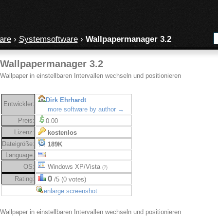
are
›
Systemsoftware
›
Wallpapermanager 3.2
Wallpapermanager 3.2
Wallpaper in einstellbaren Intervallen wechseln und positionieren
Dirk Ehrhardt
Entwickler:
more software by author →
Preis:
0.00
Lizenz:
kostenlos
Dateigröße:
189K
Language:
OS:
Windows XP/Vista
(?)
0
Rating:
/5 (0 votes)
enlarge screenshot
Wallpaper in einstellbaren Intervallen wechseln und positionieren