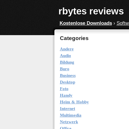
rbytes reviews
Kostenlose Downloads
›
Softw
Categories
Andere
Audio
Bildung
Buro
Business
Desktop
Foto
Handy
Heim & Hobby
Internet
Multimedia
Netzwerk
Office