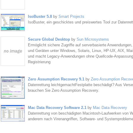
IsoBuster 5.8
by
Smart Projects
IsoBuster, ein geschicktes und preiswertes Tool zur Datenr
Secure Global Desktop
by
Sun Microsystems
Ermöglicht sichere Zugriffe auf serverbasierte Anwendungen,
und Geräten unter Windows, Solaris, Linux, HP-UX, AIX, Ma
und macht Legacy-Anwendungen ohne Quellcode-Anpassungen
Registrierung
Zero Assumption Recovery 9.1
by
Zero Assumption Recov
Datenrettung leichtgemachtFestplatte beschädigt? Aus Vers
brauchen Sie Zero Assumption Recovery.
Mac Data Recovery Software 2.1
by
Mac Data Recovery
Datenrettung von beschädigten Macintosh-Laufwerken von Wi
anderem nach Virenangriffen, Software- und Systemprobleme