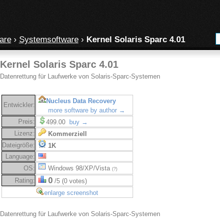
are
›
Systemsoftware
›
Kernel Solaris Sparc 4.01
Kernel Solaris Sparc 4.01
Datenrettung für Laufwerke von Solaris-Sparc-Systemen
Nucleus Data Recovery
Entwickler:
more software by author →
Preis:
499.00
buy →
Lizenz:
Kommerziell
Dateigröße:
1K
Language:
OS:
Windows 98/XP/Vista
(?)
0
Rating:
/5 (0 votes)
enlarge screenshot
Datenrettung für Laufwerke von Solaris-Sparc-Systemen