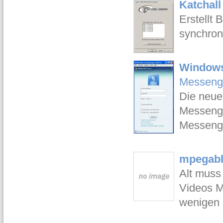
Katchall
Erstellt
synchron
Windows
Messeng
Die neue
Messenge
Messenge
mpegable
Alt muss
Videos M
wenigen 