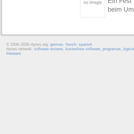
Ein Fest
beim Umb
© 2006–
2026 rbytes.org:
german
,
french
,
spanish
rbytes.network:
software reviews
,
kostenlose software
,
programas
,
logici
freeware