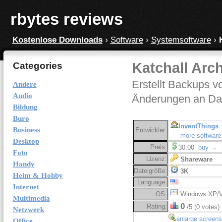
rbytes reviews
Kostenlose Downloads
›
Software
›
Systemsoftware
›
Katchall Arch
Categories
Erstellt Backups v
Andere
Audio
Änderungen an Dat
Bildung
Buro
InventThings
Business
Entwickler:
more software
Desktop
Preis:
30.00
buy →
Foto
Lizenz:
Shareware
Handy
Dateigröße:
3K
Heim & Hobby
Language:
Internet
OS:
Windows XP/V
Multimedia
0
Rating:
/5 (0 votes)
Netzwerk
enlarge screens
Office