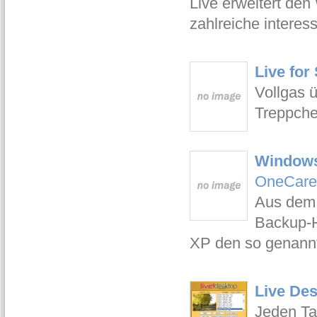
Live erweitert de
zahlreiche interes
Live fo
Vollgas 
Treppche
Windows
OneCare
Aus dem 
Backup-H
XP den so genannt
Live Des
Jeden Ta