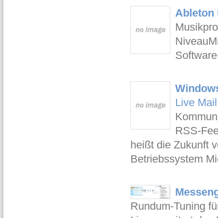
Ableton 
Musikpro
NiveauMi
Software-
Windows 
Live Mai
Kommunik
RSS-Feed
heißt die Zukunft
Betriebssystem Mic
Messenge
Rundum-Tuning fü