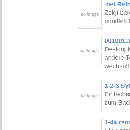
.net ReI
Zeigt ber
ermittelt
00100110
Desktopk
andere T
wechselt
1-2-3 Sy
Einfache
zum Back
1-4a ren