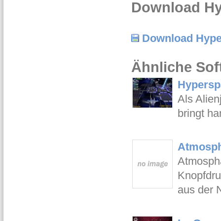
Download Hy
Download Hype
Ähnliche Sof
Hyperspa
Als Alie
bringt h
Atmosphe
Atmosphä
Knopfdru
aus der 