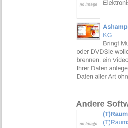
Elektron
Ashampo
KG
Bringt M
oder DVDSie woll
brennen, ein Vide
Ihrer Daten anleg
Daten aller Art o
Andere Softw
(T)Raums
(T)Raums