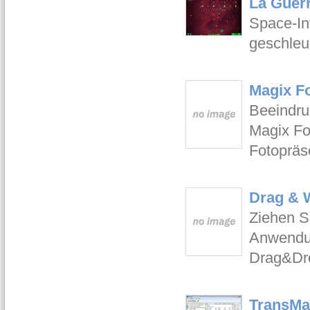
La Guerr
Space-In
geschleud
Magix F
Beeindru
Magix Fo
Fotopräs
Drag & W
Ziehen S
Anwendun
Drag&Dr
TransMa