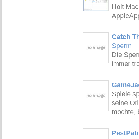
Holt Mac
AppleApp
Catch Th
Sperm
Die Sper
immer tro
GameJac
Spiele s
seine Or
möchte, 
PestPatr