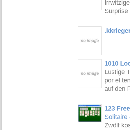
Irrwitzig
Surprise 
.kkriege
1010 Loc
Lustige 
por el te
auf den 
123 Free
Solitair
Zwölf kos