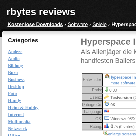
rbytes reviews
Kostenlose Downloads
›
Software
›
Spiele
›
Hyperspac
Hyperspace I
Categories
Als Alienjäger die
Andere
Audio
handfesten Ballers
Bildung
Buro
Hyperspace In
Business
Entwickler:
more software
Desktop
Preis:
0.00
Foto
Lizenz:
Testversion 
Handy
Dateigröße:
0K
Heim & Hobby
Language:
Internet
OS:
Windows 98/X
Multimedia
0
Rating:
/5 (0 votes)
Netzwerk
enlarge screens
Office