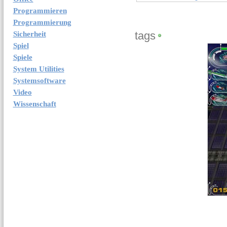
Programmieren
Programmierung
tags
Sicherheit
Spiel
Spiele
System Utilities
Systemsoftware
Video
Wissenschaft