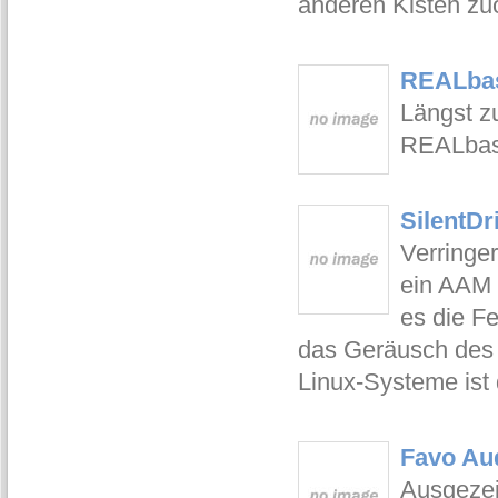
anderen Kisten z
REALbas
Längst z
REALbasi
SilentDr
Verringer
ein AAM 
es die F
das Geräusch des a
Linux-Systeme ist 
Favo Aud
Ausgezei