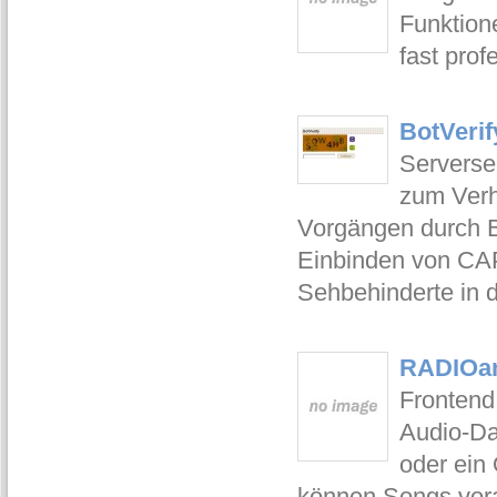
Funktion
fast prof
BotVerif
Servers
zum Verh
Vorgängen durch B
Einbinden von CAP
Sehbehinderte in 
RADIOan
Frontend
Audio-Da
oder ein 
können Songs vora