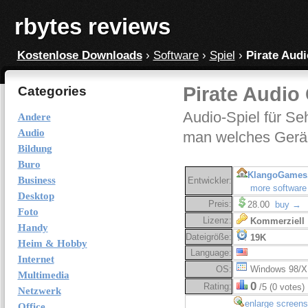
rbytes reviews
Kostenlose Downloads
›
Software
›
Spiel
›
Pirate Aud
Pirate Audio
Categories
Audio-Spiel für S
Andere
Audio
man welches Geräu
Bildung
Buro
KlangoGames
Business
Entwickler:
more software
Desktop
Preis:
28.00
buy →
Foto
Lizenz:
Kommerziell
Handy
Dateigröße:
19K
Heim & Hobby
Language:
Internet
OS:
Windows 98/X
Multimedia
0
Rating:
/5 (0 votes)
Netzwerk
enlarge screens
Office