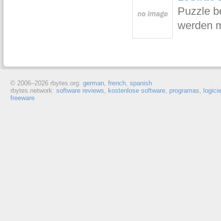
Puzzle b
werden 
© 2006–
2026 rbytes.org:
german
,
french
,
spanish
rbytes.network:
software reviews
,
kostenlose software
,
programas
,
logici
freeware