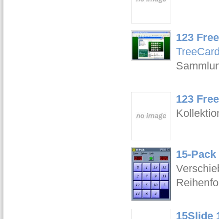
123 Free
TreeCar
Sammlung
123 Free
Kollektio
15-Pack 
Verschie
Reihenfo
15Slide 