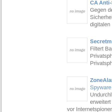
CA Anti-
Gegen de
Sicherhe
digitalen
Secretma
Filtert B
Privatsp
Privatsph
ZoneAla
Spyware
Undurchl
erweiter
vor Internetspione