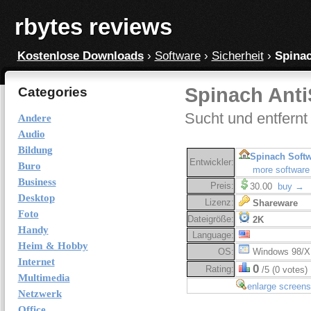
rbytes reviews
Kostenlose Downloads
›
Software
›
Sicherheit
›
Spinac
Spinach Anti
Categories
Sucht und entfernt
Andere
Audio
Bildung
Spinach Soft
Entwickler:
Buro
more software
Business
Preis:
30.00
buy →
Desktop
Lizenz:
Shareware
Foto
Dateigröße:
2K
Handy
Language:
Heim & Hobby
OS:
Windows 98/X
Internet
0
Rating:
/5 (0 votes)
Multimedia
enlarge screens
Netzwerk
Office