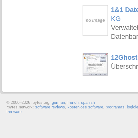
1&1 Dat
KG
Verwaltet
Datenba
12Ghost
Überschr
© 2006–
2026 rbytes.org:
german
,
french
,
spanish
rbytes.network:
software reviews
,
kostenlose software
,
programas
,
logici
freeware