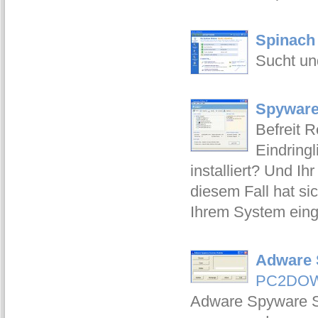
Spinach
Sucht un
Spyware
Befreit 
Eindring
installiert? Und Ih
diesem Fall hat sic
Ihrem System einge
Adware 
PC2DO
Adware Spyware S