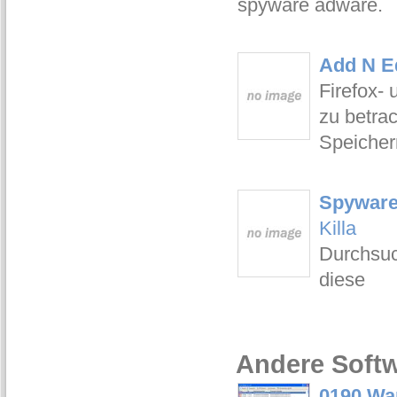
spyware adware.
Add N Ed
Firefox- 
zu betrac
Speicher
Spyware
Killa
Durchsuc
diese
Andere Softw
0190 War