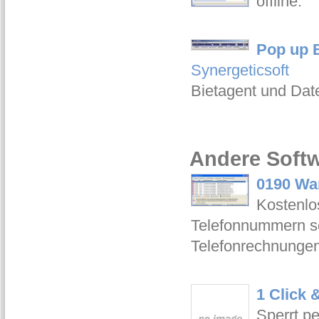
offline.
Pop up B
Synergeticsoft
Bietagent und Date
Andere Softw
0190 War
Kostenlo
Telefonnummern so
Telefonrechnungen
1 Click 
Sperrt p