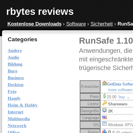
rbytes reviews
Kostenlose Downloads
›
Software
›
Sicherheit
›
RunSaf
RunSafe 1.10
Categories
Anwendungen, die 
Andere
Audio
mit eingeschränkten
Bildung
trügerische Sicherh
Buro
Business
GetData Soft
Desktop
Entwickler:
more software
Foto
Preis:
20.00
buy →
Handy
Lizenz:
Shareware
Heim & Hobby
Dateigröße:
2K
Internet
Language:
Multimedia
OS:
Windows XP/V
Netzwerk
0
Office
Rating:
/5 (0 votes)