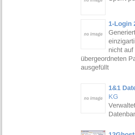
1-Login 
Generier
einzigar
nicht au
übergeordneten Pa
ausgefüllt
1&1 Dat
KG
Verwaltet
Datenba
12Ghost