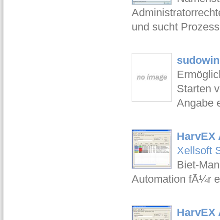
Administratorrecht
und sucht Prozes
sudowin 
Ermöglic
Starten 
Angabe e
HarvEX A
Xellsoft 
Biet-Man
Automation fÃ¼r 
HarvEX A