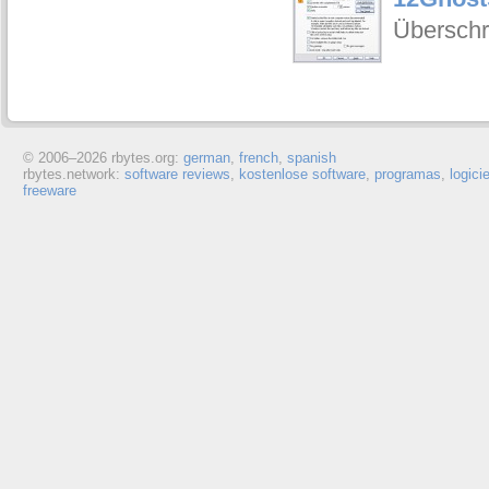
Überschr
© 2006–
2026 rbytes.org:
german
,
french
,
spanish
rbytes.network:
software reviews
,
kostenlose software
,
programas
,
logici
freeware