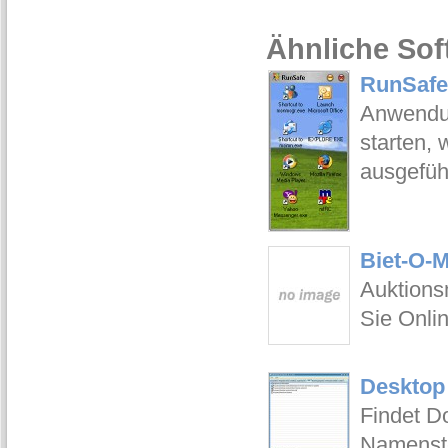
Ähnliche Sof
RunSafe
Anwendun
starten, 
ausgeführ
Biet-O-M
Auktions
Sie Onlin
Desktop 
Findet D
Namenste