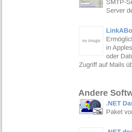
SMTP-Ser
Server d
LinkABo
Ermöglich
in Apples
oder Dat
Zugriff auf Mails 
Andere Softw
.NET Das
Paket vo
.NET dec