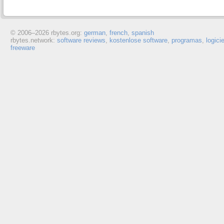
© 2006–
2026 rbytes.org:
german
,
french
,
spanish
rbytes.network:
software reviews
,
kostenlose software
,
programas
,
logici
freeware