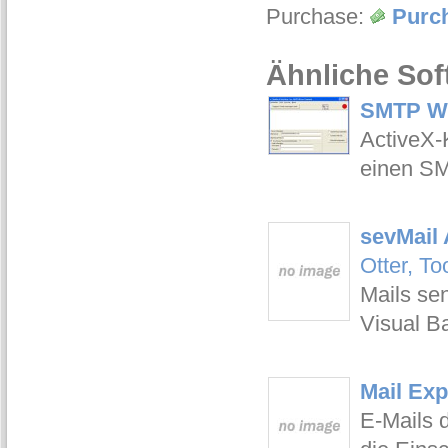
Purchase:
Purc
Ähnliche Sof
SMTP Wi
ActiveX-
einen SM
sevMail 
Otter, T
Mails se
Visual B
Mail Exp
E-Mails 