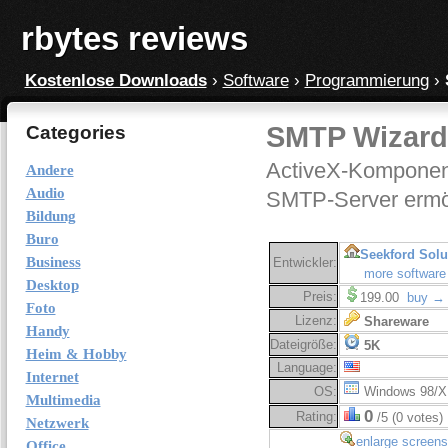
rbytes reviews
Kostenlose Downloads
›
Software
›
Programmierung
›
SMTP Wizard 
Categories
ActiveX-Komponent
Andere
Audio
SMTP-Server ermö
Bildung
Buro
Seekford Solu
Business
Entwickler:
more software
Desktop
Preis:
199.00
buy →
Foto
Lizenz:
Shareware
Handy
Dateigröße:
5K
Heim & Hobby
Language:
Internet
OS:
Windows 98/X
Multimedia
0
Rating:
/5 (0 votes)
Netzwerk
enlarge screens
Office