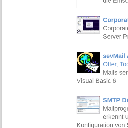
die Einsc
Corpora
Corporat
Server P
sevMail 
Otter, T
Mails se
Visual Basic 6
SMTP Di
Mailprog
erkennt 
Konfiguration von 