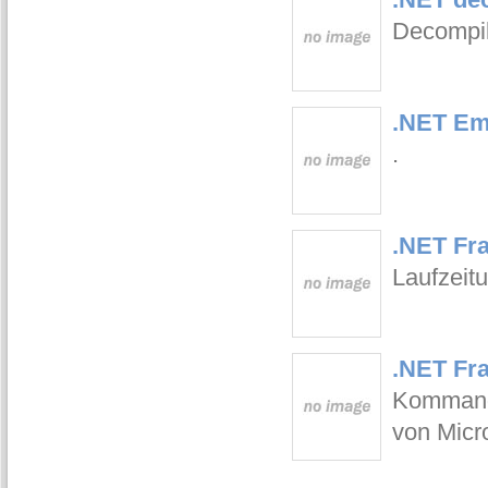
Decompile
.NET Em
.
.NET Fr
Laufzeit
.NET Fr
Kommand
von Micro