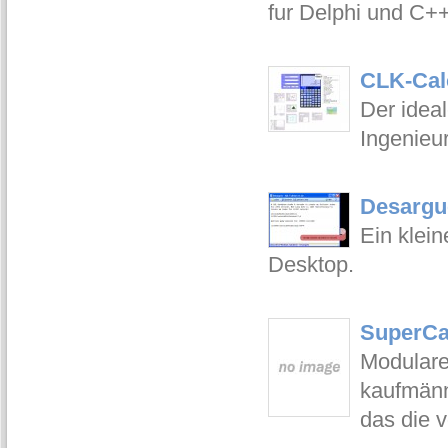
fur Delphi und C+
CLK-Cal
Der idea
Ingenieur
Desargu
Ein klei
Desktop.
SuperCa
Modulare
kaufmänn
das die 