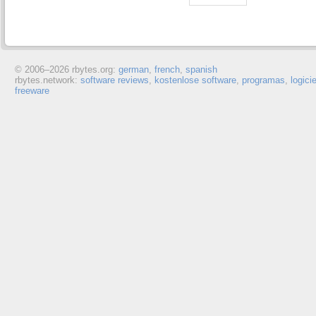
© 2006–
2026 rbytes.org:
german
,
french
,
spanish
rbytes.network:
software reviews
,
kostenlose software
,
programas
,
logici
freeware