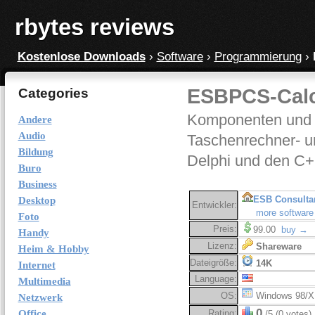
rbytes reviews
Kostenlose Downloads
›
Software
›
Programmierung
›
ESBPCS-Calcs
Categories
Komponenten und 
Andere
Audio
Taschenrechner- u
Bildung
Delphi und den C+
Buro
Business
ESB Consulta
Desktop
Entwickler:
more software
Foto
Preis:
99.00
buy →
Handy
Lizenz:
Shareware
Heim & Hobby
Dateigröße:
14K
Internet
Language:
Multimedia
OS:
Windows 98/X
Netzwerk
0
Office
Rating:
/5 (0 votes)