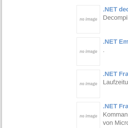
.NET dec
Decompile
.NET Em
.
.NET Fr
Laufzeit
.NET Fr
Kommand
von Micro