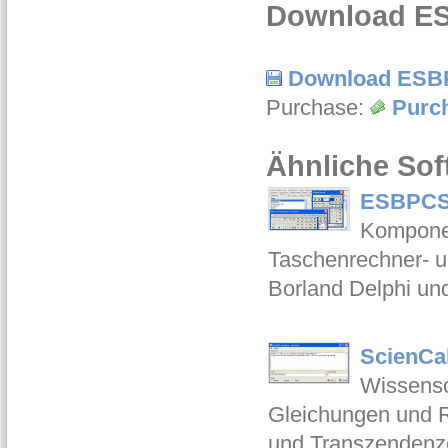
Download ES
Download ESBP
Purchase:
Purc
Ähnliche Sof
ESBPCS-
Komponen
Taschenrechner- u
Borland Delphi un
ScienCal
Wissensc
Gleichungen und Ro
und Transzendenze