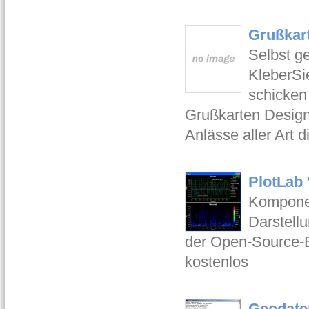
Grußkart
Selbst g
KleberSi
schicken
Grußkarten Design
Anlässe aller Art 
PlotLab
Komponen
Darstellu
der Open-Source-B
kostenlos
Geodate