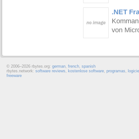
.NET Fr
Kommand
von Micro
© 2006–
2026 rbytes.org:
german
,
french
,
spanish
rbytes.network:
software reviews
,
kostenlose software
,
programas
,
logici
freeware