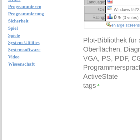
Language:
Programmieren
OS:
Windows 98/X
Programmierung
0
Rating:
/5 (0 votes)
Sicherheit
enlarge screens
Spiel
Spiele
Plot-Bibliothek fü
System Utilities
Oberflächen, Diag
Systemsoftware
Video
VGA, PS, PDF, CGM
Wissenschaft
Programmiersprach
ActiveState
tags