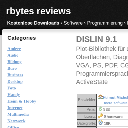
rbytes reviews
Kostenlose Downloads
›
Software
›
Programmierung
›
DISLIN 9.1
Categories
Plot-Bibliothek fü
Andere
Audio
Oberflächen, Diag
Bildung
VGA, PS, PDF, CGM
Buro
Programmiersprach
Business
ActiveState
Desktop
Foto
Handy
Helmut Miche
Entwickler:
Heim & Hobby
more software
Internet
Preis:
0.00
Multimedia
Lizenz:
Shareware
Netzwerk
Dateigröße:
10K
Office