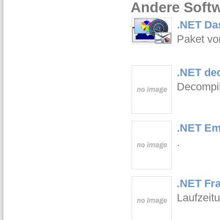
Andere Softw
.NET Das
Paket vo
.NET dec
Decompile
.NET Em
.
.NET Fr
Laufzeit