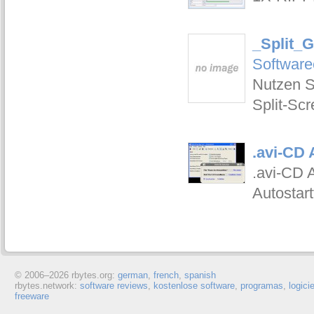
_Split_G
Software
Nutzen S
Split-Sc
.avi-CD 
.avi-CD 
Autostart
© 2006–
2026 rbytes.org:
german
,
french
,
spanish
rbytes.network:
software reviews
,
kostenlose software
,
programas
,
logici
freeware