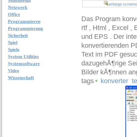
Multimedia
enlarge screens
Netzwerk
Office
Das Program konve
Programmieren
rtf , Html , Excel ,
Programmierung
und EPS . Der inte
Sicherheit
Spiel
konvertierenden P
Spiele
Text im PDF gesuc
System Utilities
dazugehÃ¶rige Sei
Systemsoftware
Video
Bilder kÃ¶nnen an
Wissenschaft
tags
konverter
te