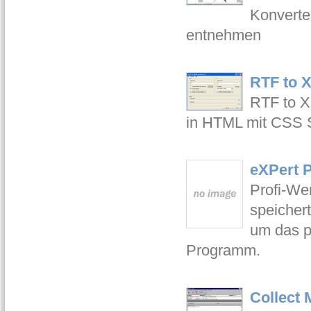
Konverte
entnehmen
RTF to 
RTF to X
in HTML mit CSS 
eXPert P
Profi-We
speicher
um das p
Programm.
Collect 