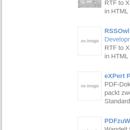
RTF to X
in HTML 
RSSOwl 
Develop
RTF to X
in HTML 
eXPert 
PDF-Doku
packt zw
Standard
PDFzuWo
Wandelt 