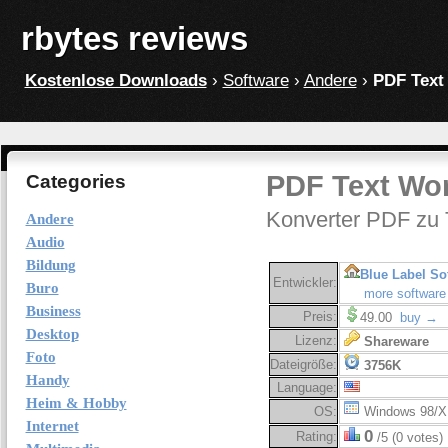
rbytes reviews
Kostenlose Downloads
›
Software
›
Andere
›
PDF Text
PDF Text Wor
Categories
Konverter PDF zu 
Andere
Audio
Bildung
Blue Label So
Entwickler:
Buro
more software
Business
Preis:
49.00
buy →
Desktop
Lizenz:
Shareware
Foto
Dateigröße:
3756K
Handy
Language:
Heim & Hobby
OS:
Windows 98/X
Internet
0
Rating:
/5 (0 votes)