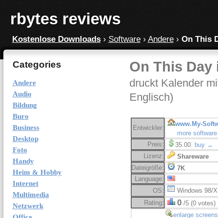
rbytes reviews
Kostenlose Downloads
›
Software
›
Andere
›
On This D
On This Day i
Categories
druckt Kalender m
Andere
Audio
Englisch)
Bildung
Buro
www.My-Softw
Business
Entwickler:
more software
Desktop
Preis:
35.00
buy →
Foto
Lizenz:
Shareware
Handy
Dateigröße:
7K
Heim & Hobby
Language:
Internet
OS:
Windows 98/X
Multimedia
0
Rating:
/5 (0 votes)
Netzwerk
enlarge screens
Office