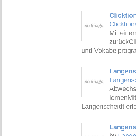
Clicktio
Clicktio
Mit eine
zurückCli
und Vokabelprogra
Langensc
Langensc
Abwechsl
lernenMi
Langenscheidt erle
Langensc
by
Lange