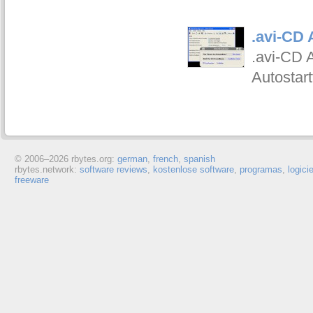
.avi-CD 
.avi-CD 
Autostart
© 2006–
2026 rbytes.org:
german
,
french
,
spanish
rbytes.network:
software reviews
,
kostenlose software
,
programas
,
logici
freeware