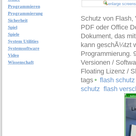
enlarge screens
Programmieren
Programmierung
Schutz von Flash, 
Sicherheit
PDF oder Office D
Spiel
Spiele
Dokument, das mit
System Utilities
kann geschÃ¼tzt w
Systemsoftware
Programmierung. 9 
Video
Versionen / Softwa
Wissenschaft
Floating Lizenz / S
tags
flash schutz
schutz
flash ver