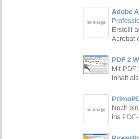
Adobe Ac
Professi
Erstellt
Acrobat 
PDF 2 W
Mit PDF 
Inhalt al
PrimoPD
Noch ein
ins PDF-
PowerPoi