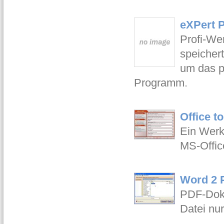
eXPert P
Profi-We
speicher
um das p
Programm.
Office t
Ein Wer
MS-Offic
Word 2 
PDF-Doku
Datei nur