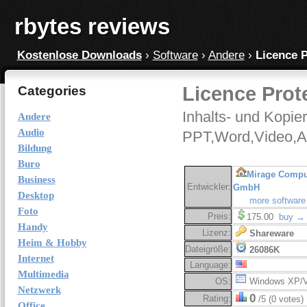
rbytes reviews
Kostenlose Downloads
›
Software
›
Andere
›
Licence P
Licence Prote
Categories
Inhalts- und Kopier
Andere
Audio
PPT,Word,Video,A
Bildung
Buro
Mirage Compu
Business
Entwickler:
GmbH
Desktop
more software
Foto
Preis:
175.00
buy →
Handy
Lizenz:
Shareware
Heim & Hobby
Dateigröße:
26086K
Internet
Language:
Multimedia
OS:
Windows XP/V
Netzwerk
0
Rating:
/5 (0 votes)
Office