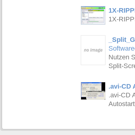
1X-RIPP
1X-RIPP
_Split_G
Software
Nutzen S
Split-Sc
.avi-CD 
.avi-CD 
Autostart