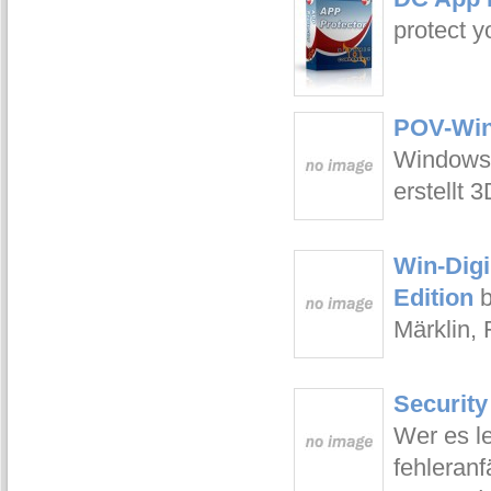
protect y
POV-Win
Windows
erstellt 
Win-Dig
Edition
Märklin,
Security
Wer es le
fehleran