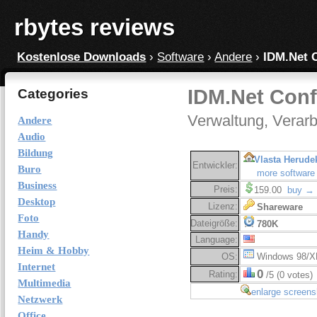
rbytes reviews
Kostenlose Downloads
›
Software
›
Andere
›
IDM.Net C
IDM.Net Conf
Categories
Verwaltung, Verarb
Andere
Audio
Bildung
Vlasta Herude
Entwickler:
Buro
more software
Business
Preis:
159.00
buy →
Desktop
Lizenz:
Shareware
Foto
Dateigröße:
780K
Handy
Language:
Heim & Hobby
OS:
Windows 98/X
Internet
0
Rating:
/5 (0 votes)
Multimedia
enlarge screens
Netzwerk
Office