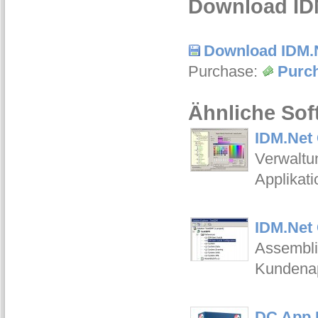
Download IDM
Download IDM.
Purchase:
Purc
Ähnliche Sof
IDM.Net 
Verwaltu
Applikati
IDM.Net 
Assembli
Kundenap
DC App P