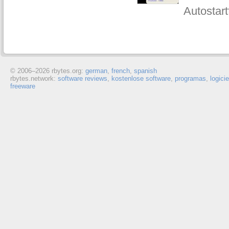
Autostart
© 2006–
2026 rbytes.org:
german
,
french
,
spanish
rbytes.network:
software reviews
,
kostenlose software
,
programas
,
logici
freeware