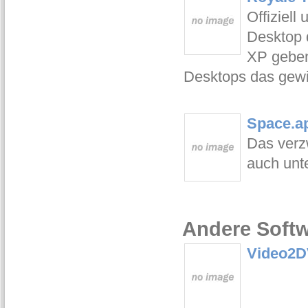
Offiziell
Desktop 
XP geben
Desktops das gew
Space.a
Das verzw
auch unte
Andere Softw
Video2