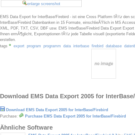
enlarge screenshot
EMS Data Export for InterBase/Firebird - ist eine Cross Platform fÃ¼r den s
InterBase/Firebird Datenbanken in 15 Formate, einschlieÃŸlich in MS Acce
XML, PDF, TXT, CSV, DBF usw. EMS InterBase/Firebird Data Export Export 
Ihnen ermÃ¶glicht, Exportoptionen fÃ¼r jede Tabelle visuell (exportierte Feld
erstellen.
tags
export
program
programm
data
interbase
firebird
database
daten
Download EMS Data Export 2005 for InterBase/F
Download EMS Data Export 2005 for InterBase/Firebird
Purchase:
Purchase EMS Data Export 2005 for InterBase/Firebird
Ähnliche Software