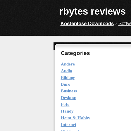
rbytes reviews
Kostenlose Downloads
›
Softw
Categories
Andere
Audio
Bildung
Buro
Business
Desktop
Foto
Handy
Heim & Hobby
Internet