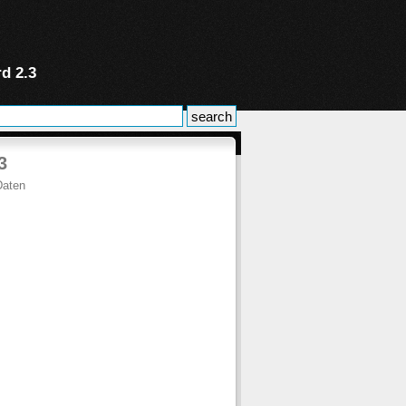
d 2.3
3
Daten