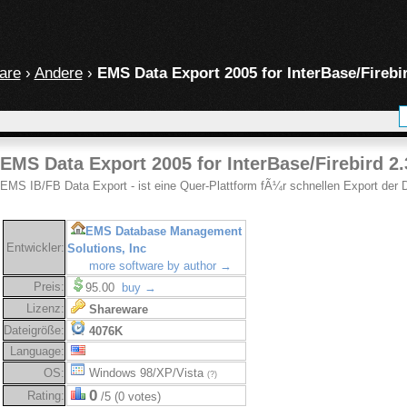
are
›
Andere
›
EMS Data Export 2005 for InterBase/Firebir
EMS Data Export 2005 for InterBase/Firebird 2.
EMS IB/FB Data Export - ist eine Quer-Plattform fÃ¼r schnellen Export der 
EMS Database Management
Entwickler:
Solutions, Inc
more software by author →
Preis:
95.00
buy →
Lizenz:
Shareware
Dateigröße:
4076K
Language:
OS:
Windows 98/XP/Vista
(?)
0
Rating:
/5 (0 votes)