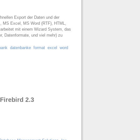
chnellen Export der Daten und der
ss, MS Excel, MS Word (RTF), HTML,
arbeitet mit einem Wizard System, das
er, Datenformate, und viel mehr) zu
bank
datenbanke
format
excel
word
irebird 2.3