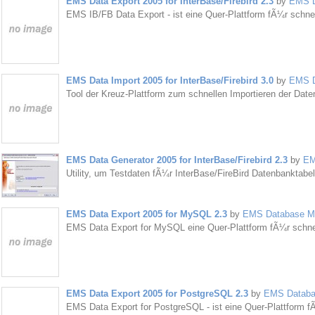
EMS Data Export 2005 for InterBase/Firebird 2.3
by
EMS D
EMS IB/FB Data Export - ist eine Quer-Plattform fÃ¼r schne
EMS Data Import 2005 for InterBase/Firebird 3.0
by
EMS D
Tool der Kreuz-Plattform zum schnellen Importieren der Date
EMS Data Generator 2005 for InterBase/Firebird 2.3
by
EM
Utility, um Testdaten fÃ¼r InterBase/FireBird Datenbanktabe
EMS Data Export 2005 for MySQL 2.3
by
EMS Database Ma
EMS Data Export for MySQL eine Quer-Plattform fÃ¼r schnel
EMS Data Export 2005 for PostgreSQL 2.3
by
EMS Databas
EMS Data Export for PostgreSQL - ist eine Quer-Plattform f