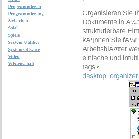
Programmieren
Organisieren Sie I
Programmierung
Dokumente in Ã¼be
Sicherheit
Spiel
strukturierbare Ein
Spiele
kÃ¶nnen Sie fÃ¼r j
System Utilities
ArbeitsblÃ¤tter we
Systemsoftware
Video
einfache und intui
Wissenschaft
tags
desktop
organizer