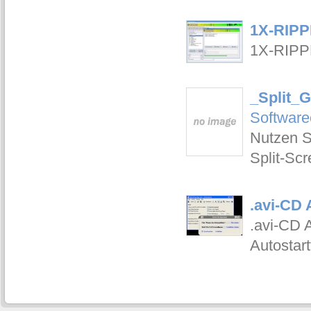
1X-RIPP
1X-RIPP
_Split_G
Software
Nutzen S
Split-Sc
.avi-CD 
.avi-CD 
Autostart