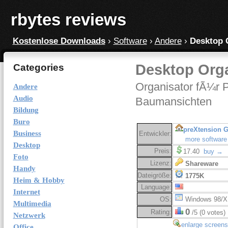
rbytes reviews
Kostenlose Downloads
›
Software
›
Andere
›
Desktop O
Desktop Orga
Categories
Organisator fÃ¼r 
Andere
Audio
Baumansichten
Bildung
Buro
preXtension 
Business
Entwickler:
more software
Desktop
Preis:
17.40
buy →
Foto
Lizenz:
Shareware
Handy
Dateigröße:
1775K
Heim & Hobby
Language:
Internet
OS:
Windows 98/X
Multimedia
0
Rating:
/5 (0 votes)
Netzwerk
enlarge screens
Office