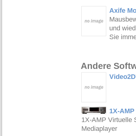
Axife M
Mausbewe
und wied
Sie imme
Andere Softw
Video2
1X-AMP 
1X-AMP Virtuelle S
Mediaplayer