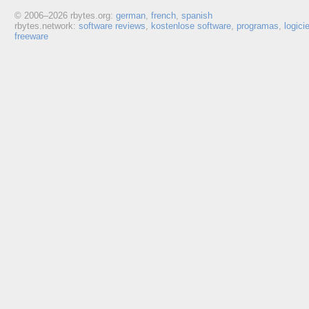
© 2006–
2026 rbytes.org:
german
,
french
,
spanish
rbytes.network:
software reviews
,
kostenlose software
,
programas
,
logici
freeware