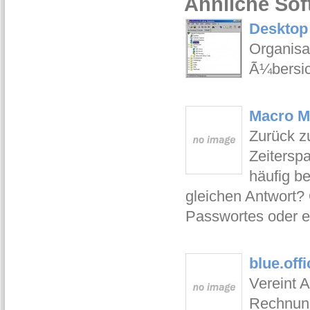
Ähnliche Sof
Desktop 
Organisa
Ã¼bersic
Macro Ma
Zurück z
Zeiterspa
häufig b
gleichen Antwort? 
Passwortes oder ei
blue.offi
Vereint 
Rechnung