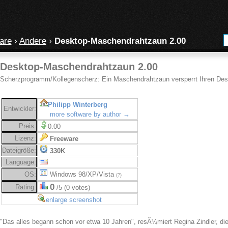
are
›
Andere
›
Desktop-Maschendrahtzaun 2.00
Desktop-Maschendrahtzaun 2.00
Scherzprogramm/Kollegenscherz: Ein Maschendrahtzaun versperrt Ihren Des
Philipp Winterberg
Entwickler:
more software by author →
Preis:
0.00
Lizenz:
Freeware
Dateigröße:
330K
Language:
OS:
Windows 98/XP/Vista
(?)
0
Rating:
/5 (0 votes)
enlarge screenshot
"Das alles begann schon vor etwa 10 Jahren", resÃ¼miert Regina Zindler, 