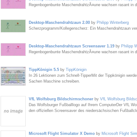
Regenbogenbunte MaschendrahtzÃ¤une wachsen rasant in di
Desktop-Maschendrahtzaun 2.00
by
Philipp Winterberg
Scherzprogramm/Kollegenscherz: Ein Maschendrahtzaun vers
Desktop-Maschendrahtzaun Screensaver 1.19
by
Philipp W
Regenbogenbunte MaschendrahtzÃ¤une wachsen rasant in di
TippKönigin 5.5
by
TippKönigin
In 26 Lektionen zum Schnell-TipperMit der Tippkönigin werde
Sachen Maschine schreiben.
VfL Wolfsburg Bildschirmschoner
by
VfL Wolfsburg Bilds
Das Wolfsburger Fußballlogo auf Ihrem ComputerDer VfL Wol
den offiziellen Screensaver des niedersächsischen Fußballclu
Microsoft Flight Simulator X Demo
by
Microsoft Flight Sim