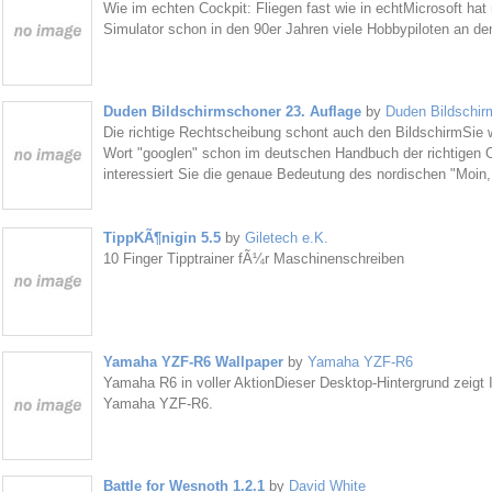
Wie im echten Cockpit: Fliegen fast wie in echtMicrosoft hat 
Simulator schon in den 90er Jahren viele Hobbypiloten an d
Duden Bildschirmschoner 23. Auflage
by
Duden Bildschir
Die richtige Rechtscheibung schont auch den BildschirmSie 
Wort "googlen" schon im deutschen Handbuch der richtigen 
interessiert Sie die genaue Bedeutung des nordischen "Moin,
TippKÃ¶nigin 5.5
by
Giletech e.K.
10 Finger Tipptrainer fÃ¼r Maschinenschreiben
Yamaha YZF-R6 Wallpaper
by
Yamaha YZF-R6
Yamaha R6 in voller AktionDieser Desktop-Hintergrund zeigt 
Yamaha YZF-R6.
Battle for Wesnoth 1.2.1
by
David White