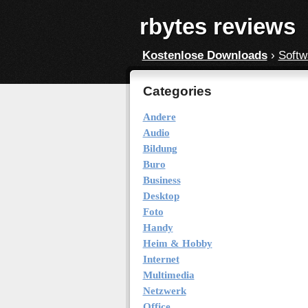
rbytes reviews
Kostenlose Downloads
›
Softw
Categories
Andere
Audio
Bildung
Buro
Business
Desktop
Foto
Handy
Heim & Hobby
Internet
Multimedia
Netzwerk
Office