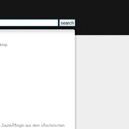
ktop.
die ZaunkÃ¶nigin aus dem sÃ¤chsischen