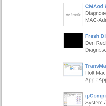
CMAod 9
Diagnose
MAC-Adr
Fresh Di
Den Rech
Diagnose
TransMa
Holt Mac
AppleApp
ipCompil
System-/