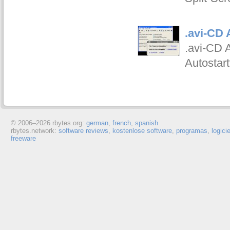
.avi-CD 
.avi-CD 
Autostart
© 2006–
2026 rbytes.org:
german
,
french
,
spanish
rbytes.network:
software reviews
,
kostenlose software
,
programas
,
logici
freeware