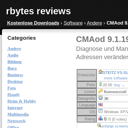
rbytes reviews
Kostenlose Downloads
›
Software
›
Andere
›
CMAod 9.
CMAod 9.1.1
Categories
Diagnose und Man
Andere
Audio
Adressen verände
Bildung
Buro
STEITZ VS-S
Business
Entwickler:
more software
Desktop
Preis:
20.00
buy →
Foto
Lizenz:
Kommerziell
Handy
Dateigröße:
3K
Heim & Hobby
Language:
Internet
OS:
Windows XP/V
Multimedia
0
Rating:
/5 (0 votes)
Netzwerk
enlarge screens
Office