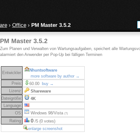
are
›
Office
›
PM Master 3.5.2
PM Master 3.5.2
Zum Planen und Verwalten von Wartungsaufgaben, speichert alle Wartungsvo
alarmiert den Anwender per Pop-Up bei fälligen Terminen
Nhuntsoftware
Entwickler:
more software by author →
Preis:
60.00
buy →
Lizenz:
Shareware
Dateigröße:
4K
Language:
OS:
Windows 98/Vista
(?)
0
Rating:
/5 (0 votes)
enlarge screenshot