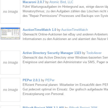
Macaroni 2.0.7
by
Atomic Bird, LLC
Führt Wartungsaufgaben im Hintergrund aus, einige davon tä
Monatsrythmus; zu den Aufgaben zählen das Löschen nicht m
des "Repair Permissions"-Prozesses und Backups von Syst
AuctionTimeWatch 1.0
by
AuctionTimeWatch
Überwacht Online-Auktionen bei eBay und anderen Anbietern; 
Informationen zu den Auktionen an und alarmiert den Nutzer 
Active Directory Securtiy Manager 1323
by
Tools4ever
Überwacht das Active Directory einer Windows-basierten Serv
Ereignisse und alarmiert den Administrator via SMS, Pager o
PEPer 2.0.1
by
PEPer
Effizient Personal planen: Mitarbeiter im EinsatzMit dem PE
Gut jederzeit optimal im Einsatz: Der grafisch aufgebaute M
Einsatzplanung von Personal.
Rillsoft Project 2006 3.1.465
by
Rillsoft Project 2006