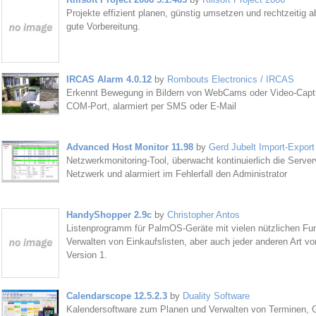
Projekte effizient planen, günstig umsetzen und rechtzeitig 
gute Vorbereitung.
IRCAS Alarm 4.0.12
by
Rombouts Electronics / IRCAS
Erkennt Bewegung in Bildern von WebCams oder Video-Captur
COM-Port, alarmiert per SMS oder E-Mail
Advanced Host Monitor 11.98
by
Gerd Jubelt Import-Expor
Netzwerkmonitoring-Tool, überwacht kontinuierlich die Serve
Netzwerk und alarmiert im Fehlerfall den Administrator
HandyShopper 2.9c
by
Christopher Antos
Listenprogramm für PalmOS-Geräte mit vielen nützlichen Fu
Verwalten von Einkaufslisten, aber auch jeder anderen Art vo
Version 1.
Calendarscope 12.5.2.3
by
Duality Software
Kalendersoftware zum Planen und Verwalten von Terminen, 