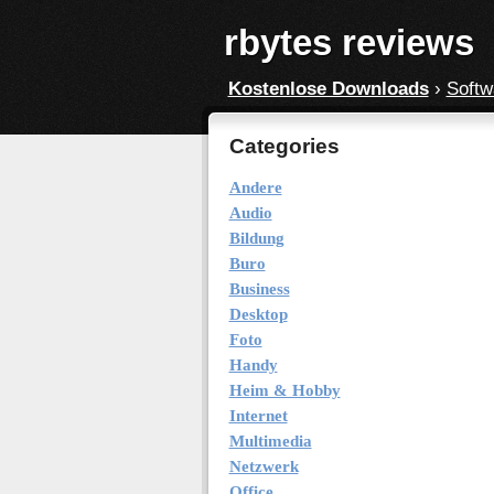
rbytes reviews
Kostenlose Downloads
›
Softw
Categories
Andere
Audio
Bildung
Buro
Business
Desktop
Foto
Handy
Heim & Hobby
Internet
Multimedia
Netzwerk
Office