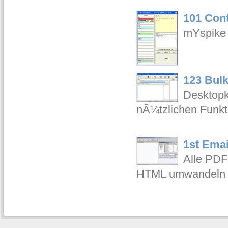
101 Cont
mYspike 
123 Bulk
Desktopk
nÃ¼tzlichen Funkti
1st Emai
Alle PDF
HTML umwandeln