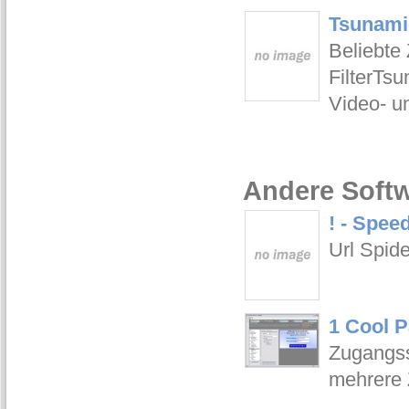
Tsunami-
Beliebte
FilterTsu
Video- u
Andere Softw
! - Speed
Url Spid
1 Cool P
Zugangss
mehrere 