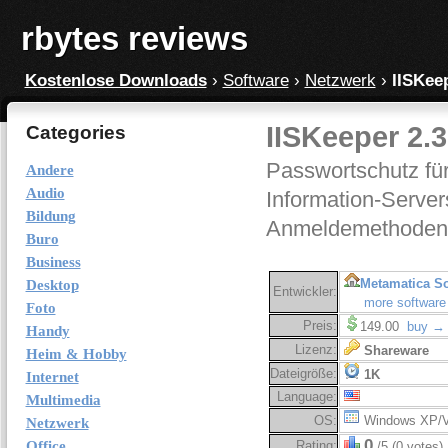
rbytes reviews
Kostenlose Downloads
›
Software
›
Netzwerk
›
IISKee
IISKeeper 2.3
Categories
Passwortschutz für
Andere
Audio
Information-Servers
Bildung
Anmeldemethoden 
Buro
Business
Metamatica So
Desktop
Entwickler:
more software
Foto
Preis:
149.00
buy →
Handy
Lizenz:
Shareware
Heim & Hobby
Dateigröße:
1K
Internet
Language:
Multimedia
OS:
Windows XP/V
Netzwerk
0
Office
Rating:
/5 (0 votes)