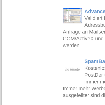
Advanced
Validiert
Adressbü
Anfrage an Mailser
COM/ActiveX und C
werden
SpamBay
Kostenlos
PostDer 
immer m
Immer mehr Werbep
ausgefeilter sind d