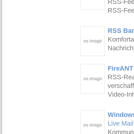
RSS-Feed
RSS-Feed
RSS Band
Komforta
Nachrich
FireANT
RSS-Read
verschaf
Video-Inh
Windows 
Live Mai
Kommunik