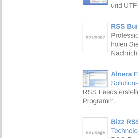
und UTF-
RSS Buil
Professi
holen Si
Nachrich
Alnera 
Solution
RSS Feeds erstelle
Programm.
Bizz RSS
Technolo