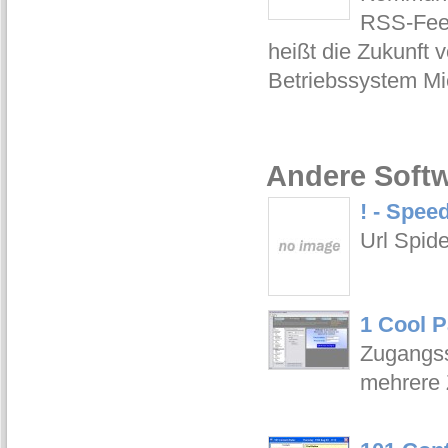
RSS-Feed
heißt die Zukunft
Betriebssystem Mic
Andere Softw
! - Speed
Url Spid
1 Cool P
Zugangss
mehrere 