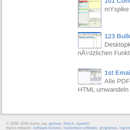
101 Cont
mYspike 
123 Bulk
Desktopk
nÃ¼tzlichen Funkti
1st Emai
Alle PDF
HTML umwandeln
© 2006–
2026 rbytes.org:
german
,
french
,
spanish
rbytes.network:
software reviews
,
kostenlose software
,
programas
,
logici