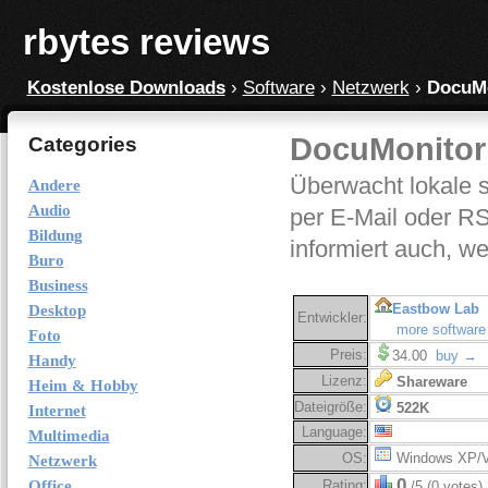
rbytes reviews
Kostenlose Downloads
›
Software
›
Netzwerk
›
DocuMo
DocuMonitor 
Categories
Überwacht lokale 
Andere
Audio
per E-Mail oder R
Bildung
informiert auch, we
Buro
Business
Eastbow Lab
Desktop
Entwickler:
more software
Foto
Preis:
34.00
buy →
Handy
Lizenz:
Shareware
Heim & Hobby
Dateigröße:
522K
Internet
Language:
Multimedia
OS:
Windows XP/V
Netzwerk
0
Office
Rating:
/5 (0 votes)