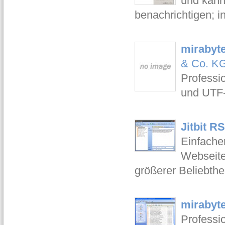
und kann
benachrichtigen; in
mirabyte
& Co. K
Professi
und UTF-
Jitbit R
Einfache
Webseite
größerer Beliebthei
mirabyte
Professi