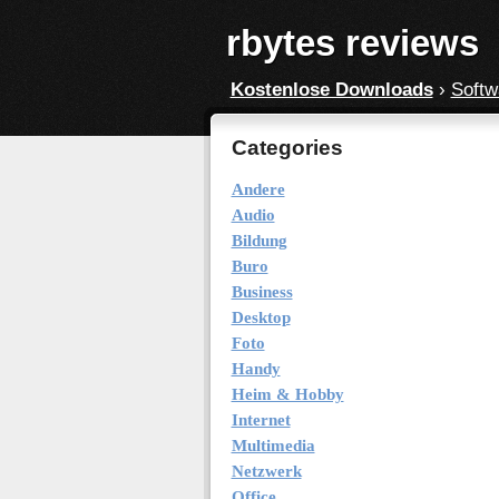
rbytes reviews
Kostenlose Downloads
›
Softw
Categories
Andere
Audio
Bildung
Buro
Business
Desktop
Foto
Handy
Heim & Hobby
Internet
Multimedia
Netzwerk
Office