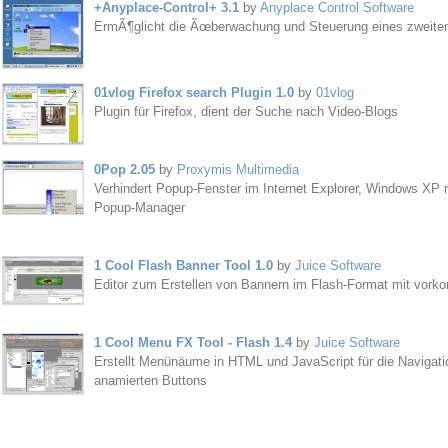
+Anyplace-Control+ 3.1
by
Anyplace Control Software
ErmÃ¶glicht die Ãœberwachung und Steuerung eines zweite
01vlog Firefox search Plugin 1.0
by
01vlog
Plugin für Firefox, dient der Suche nach Video-Blogs
0Pop 2.05
by
Proxymis Multimedia
Verhindert Popup-Fenster im Internet Explorer, Windows XP m
Popup-Manager
1 Cool Flash Banner Tool 1.0
by
Juice Software
Editor zum Erstellen von Bannern im Flash-Format mit vorkon
1 Cool Menu FX Tool - Flash 1.4
by
Juice Software
Erstellt Menünäume in HTML und JavaScript für die Navigati
anamierten Buttons