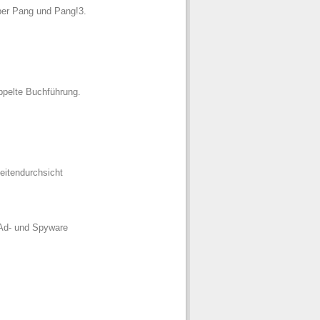
per Pang und Pang!3.
oppelte Buchführung.
Seitendurchsicht
 Ad- und Spyware