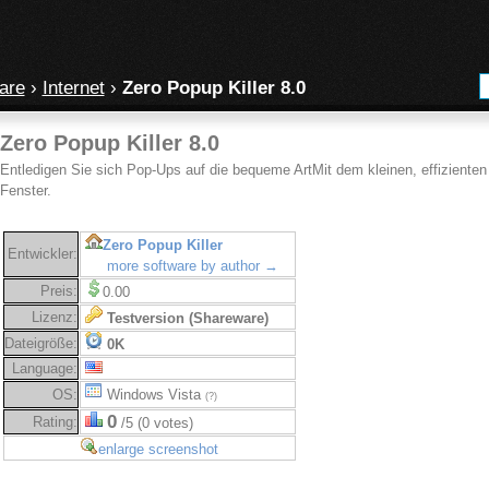
are
›
Internet
›
Zero Popup Killer 8.0
Zero Popup Killer 8.0
Entledigen Sie sich Pop-Ups auf die bequeme ArtMit dem kleinen, effizienten
Fenster.
Zero Popup Killer
Entwickler:
more software by author →
Preis:
0.00
Lizenz:
Testversion (Shareware)
Dateigröße:
0K
Language:
OS:
Windows Vista
(?)
0
Rating:
/5 (0 votes)
enlarge screenshot