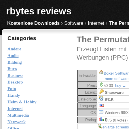
rbytes reviews
Kostenlose Downloads
›
Software
›
Internet
›
The Perm
The Permutat
Categories
Erzeugt Listen mit
Andere
Audio
Werbungen (PPC)
Bildung
Buro
Boxer Softwar
Business
Entwickler:
more software
Desktop
Preis:
50.00
buy →
Foto
Lizenz:
Shareware
Handy
Dateigröße:
841K
Heim & Hobby
Language:
Internet
OS:
Windows 98/X
Multimedia
0
Rating:
/5 (0 votes)
Netzwerk
enlarge screens
Office