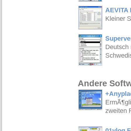
AEVITA N
Kleiner 
Superve
Deutsch m
Schwedis
Andere Softw
+Anyplac
ErmÃ¶gli
zweiten 
01vlog F