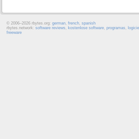
© 2006–
2026 rbytes.org:
german
,
french
,
spanish
rbytes.network:
software reviews
,
kostenlose software
,
programas
,
logici
freeware