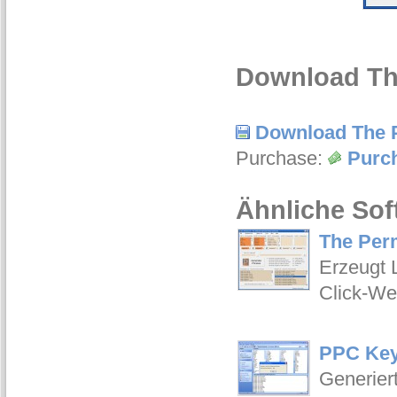
Download The
Download The 
Purchase:
Purc
Ähnliche Sof
The Perm
Erzeugt 
Click-W
PPC Key
Generier