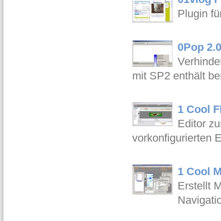
Plugin fü
0Pop 2.
Verhinde
mit SP2 enthält b
1 Cool F
Editor z
vorkonfigurierten E
1 Cool M
Erstellt
Navigati