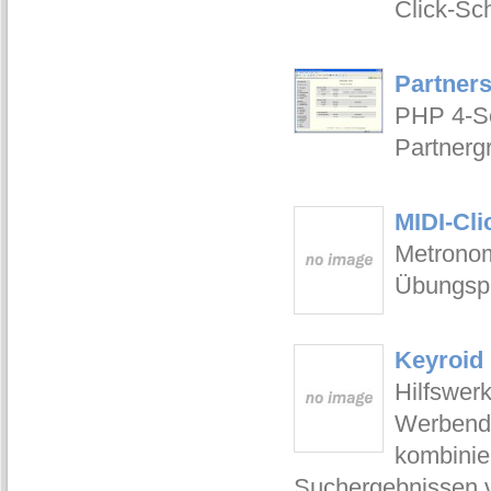
Click-Sc
Partners
PHP 4-Sc
Partnerg
MIDI-Cli
Metronom
Übungspa
Keyroid 
Hilfswer
Werbende
kombinie
Suchergebnissen 