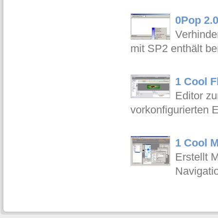
0Pop 2.
Verhinde
mit SP2 enthält b
1 Cool F
Editor z
vorkonfigurierten E
1 Cool M
Erstellt
Navigati