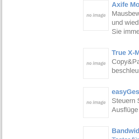
Axife M
Mausbewe
und wied
Sie imme
True X-
Copy&Pa
beschleu
easyGes
Steuern 
Ausflüge
Bandwidt