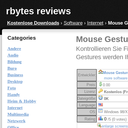
rbytes reviews
Kostenlose Downloads
›
Software
›
Internet
›
Mouse Ge
Mouse Gestu
Categories
Kontrollieren Sie
Andere
Audio
Gestures werden Ih
Bildung
Buro
Mouse Gestur
Business
Entwickler:
more software
Desktop
Preis:
0.00
Foto
Lizenz:
Kostenlos (Fr
Handy
Dateigröße:
0K
Heim & Hobby
Language:
Internet
OS:
Windows 98/X
Multimedia
0
Rating:
/5 (0 votes)
Netzwerk
enlarge screens
Office