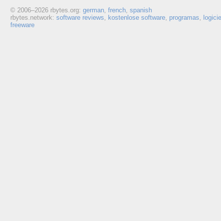
© 2006–
2026 rbytes.org:
german
,
french
,
spanish
rbytes.network:
software reviews
,
kostenlose software
,
programas
,
logici
freeware