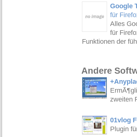
Google T
für Firefo
Alles Goo
für Firef
Funktionen der fü
Andere Softw
+Anyplac
ErmÃ¶gli
zweiten 
01vlog F
Plugin fü