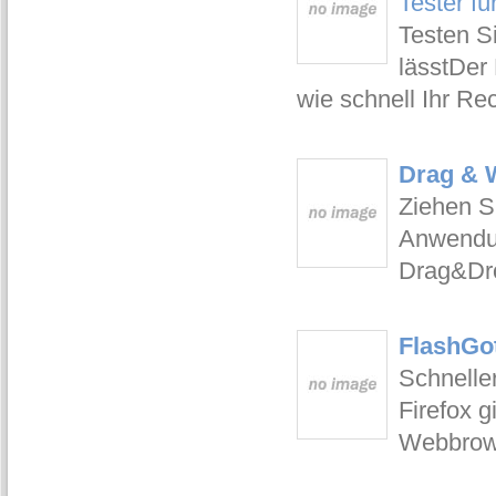
Tester fü
Testen Si
lässtDer 
wie schnell Ihr Re
Drag & W
Ziehen S
Anwendun
Drag&Dr
FlashGot
Schnelle
Firefox g
Webbrow