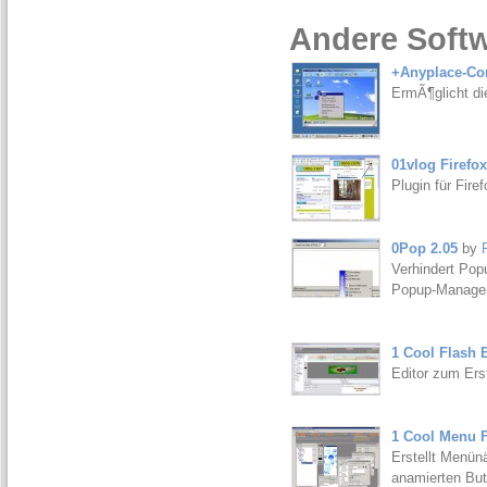
Andere Softw
+Anyplace-Con
ErmÃ¶glicht d
01vlog Firefox
Plugin für Fire
0Pop 2.05
by
Verhindert Pop
Popup-Manage
1 Cool Flash 
Editor zum Ers
1 Cool Menu F
Erstellt Menün
anamierten But