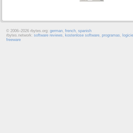
© 2006–
2026 rbytes.org:
german
,
french
,
spanish
rbytes.network:
software reviews
,
kostenlose software
,
programas
,
logici
freeware