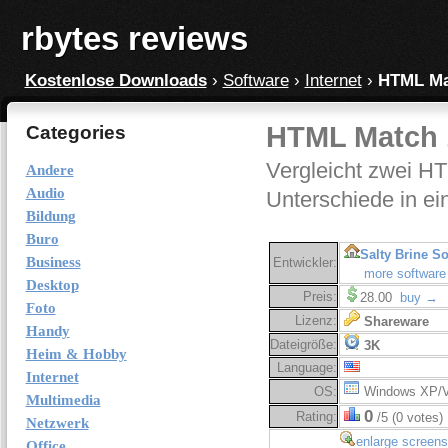
rbytes reviews
Kostenlose Downloads
›
Software
›
Internet
›
HTML Mat
HTML Match 
Categories
Vergleicht zwei H
Andere
Audio
Unterschiede in e
Bildung
Buro
Salty Brine So
Business
Entwickler:
more software
Desktop
Preis:
28.00
buy →
Foto
Lizenz:
Shareware
Handy
Dateigröße:
3K
Heim & Hobby
Language:
Internet
OS:
Windows XP/V
Multimedia
0
Rating:
/5 (0 votes)
Netzwerk
enlarge screens
Office