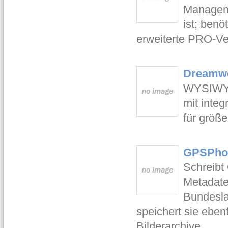
Manageme
ist; ben
erweiterte PRO-Ve
Dreamwe
WYSIWYG-
mit integ
für größe
GPSPhot
Schreibt
Metadaten
Bundesla
speichert sie eben
Bilderarchive