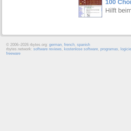
100 Cho
Hilft bei
© 2006–
2026 rbytes.org:
german
,
french
,
spanish
rbytes.network:
software reviews
,
kostenlose software
,
programas
,
logici
freeware