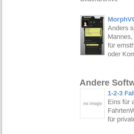
MorphVO
Anders s
Mannes, 
für erns
oder Kom
Andere Softw
1-2-3 Fa
Eins für 
FahrtenW
für priva