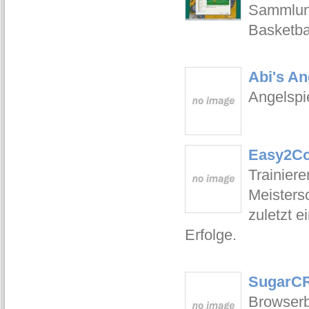
Sammlung
Basketba
Abi's An
Angelspi
Easy2Coa
Trainiere
Meistersc
zuletzt e
Erfolge.
SugarCR
Browserb