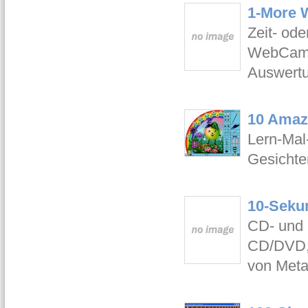
1-More 
Zeit- od
WebCam-
Auswertu
10 Amazi
Lern-Mal
Gesichte
10-Seku
CD- und 
CD/DVD, 
von Meta