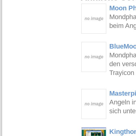
Moon Ph
Mondphas
beim Ang
BlueMoo
Mondphas
den vers
Trayicon
Masterpi
Angeln i
sich unte
Kingtho