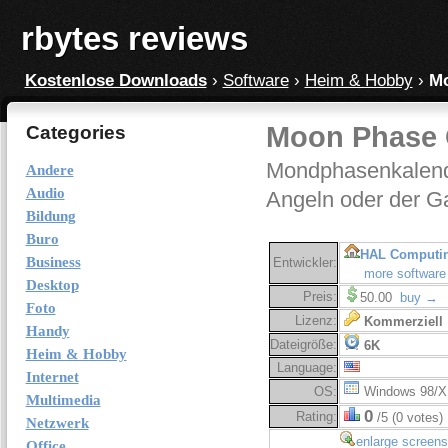
rbytes reviews
Kostenlose Downloads
›
Software
›
Heim & Hobby
›
Mo
Moon Phase O
Categories
Mondphasenkalender
Andere
Audio
Angeln oder der Ga
Bildung
Buro
HAL Computin
Business
Entwickler:
more software
Desktop
Preis:
50.00
buy →
Foto
Lizenz:
Kommerziell
Handy
Dateigröße:
6K
Heim & Hobby
Language:
Internet
OS:
Windows 98/X
Multimedia
0
Rating:
/5 (0 votes)
Netzwerk
enlarge screens
Office