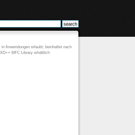
 in Anwendungen erlaubt; beinhaltet nach
t XD++ MFC Library erhältlich