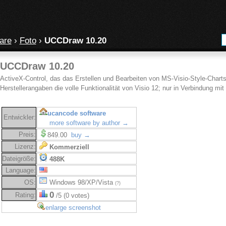
are
›
Foto
›
UCCDraw 10.20
UCCDraw 10.20
ActiveX-Control, das das Erstellen und Bearbeiten von MS-Visio-Style-Charts
Herstellerangaben die volle Funktionalität von Visio 12; nur in Verbindung mi
ucancode software
Entwickler:
more software by author →
Preis:
849.00
buy →
Lizenz:
Kommerziell
Dateigröße:
488K
Language:
OS:
Windows 98/XP/Vista
(?)
0
Rating:
/5 (0 votes)
enlarge screenshot