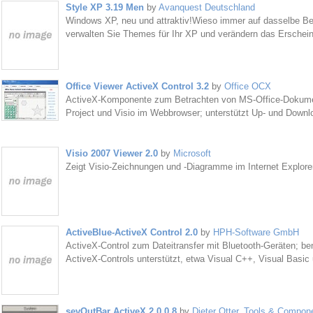
Style XP 3.19 Men
by
Avanquest Deutschland
Windows XP, neu und attraktiv!Wieso immer auf dasselbe Be
verwalten Sie Themes für Ihr XP und verändern das Erschei
Office Viewer ActiveX Control 3.2
by
Office OCX
ActiveX-Komponente zum Betrachten von MS-Office-Dokumen
Project und Visio im Webbrowser; unterstützt Up- und Down
Visio 2007 Viewer 2.0
by
Microsoft
Zeigt Visio-Zeichnungen und -Diagramme im Internet Explorer
ActiveBlue-ActiveX Control 2.0
by
HPH-Software GmbH
ActiveX-Control zum Dateitransfer mit Bluetooth-Geräten; ben
ActiveX-Controls unterstützt, etwa Visual C++, Visual Basic
sevOutBar ActiveX 2.0.0.8
by
Dieter Otter, Tools & Compon