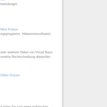
 Anwendungen.
olker Krause
ngsprogramm, Hebammensoftware)
unter anderem Daten von Visual Basic
orrekte Rechtschreibung überprüfen
 Volker Krause
l holen Sie sich einen praktischen