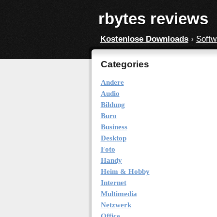
rbytes reviews
Kostenlose Downloads
›
Softw
Categories
Andere
Audio
Bildung
Buro
Business
Desktop
Foto
Handy
Heim & Hobby
Internet
Multimedia
Netzwerk
Office