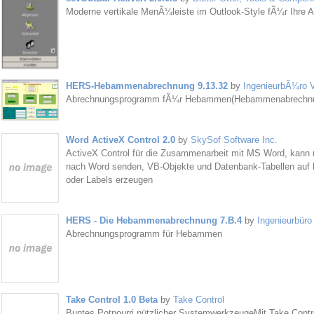
Moderne vertikale MenÃ¼leiste im Outlook-Style fÃ¼r Ihre
HERS-Hebammenabrechnung 9.13.32
by
IngenieurbÃ¼ro V
Abrechnungsprogramm fÃ¼r Hebammen(Hebammenabrechnu
Word ActiveX Control 2.0
by
SkySof Software Inc.
ActiveX Control für die Zusammenarbeit mit MS Word, kann 
nach Word senden, VB-Objekte und Datenbank-Tabellen auf k
oder Labels erzeugen
HERS - Die Hebammenabrechnung 7.B.4
by
Ingenieurbüro
Abrechnungsprogramm für Hebammen
Take Control 1.0 Beta
by
Take Control
Buntes Potpourri nützlicher SystemwerkzeugeMit Take Contro