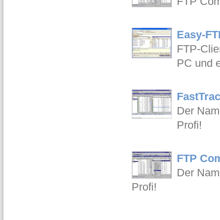
FTP Comma
Easy-FT
FTP-Clie
PC und e
FastTrac
Der Name 
Profi!
FTP Com
Der Name 
Profi!