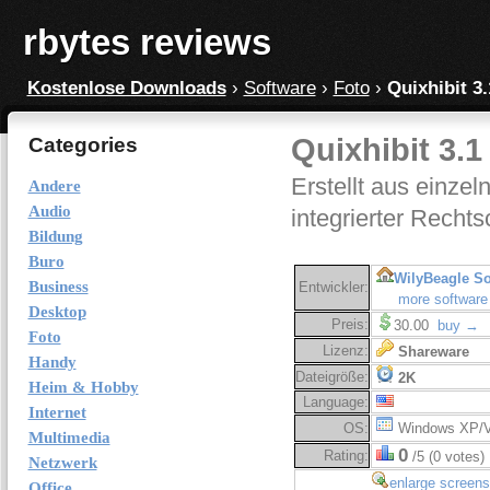
rbytes reviews
Kostenlose Downloads
›
Software
›
Foto
›
Quixhibit 3.
Quixhibit 3.1
Categories
Erstellt aus einze
Andere
Audio
integrierter Recht
Bildung
Buro
WilyBeagle So
Business
Entwickler:
more software
Desktop
Preis:
30.00
buy →
Foto
Lizenz:
Shareware
Handy
Dateigröße:
2K
Heim & Hobby
Language:
Internet
OS:
Windows XP/V
Multimedia
0
Rating:
/5 (0 votes)
Netzwerk
enlarge screens
Office