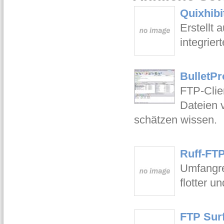
Quixhibi
Erstellt 
integrier
BulletPr
FTP-Clie
Dateien v
schätzen wissen.
Ruff-FTP
Umfangrei
flotter u
FTP Surf