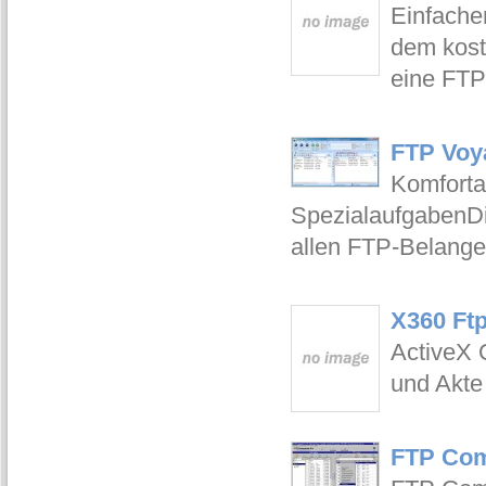
Einfacher
dem kost
eine FTP-
FTP Voya
Komforta
SpezialaufgabenDi
allen FTP-Belangen
X360 Ftp
ActiveX 
und Akte
FTP Com