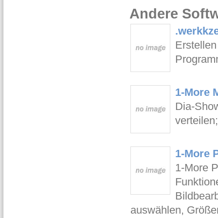
Andere Softw
.werkkz
Erstelle
Programm
1-More 
Dia-Show
verteilen
1-More 
1-More P
Funktione
Bildbear
auswählen, Größen