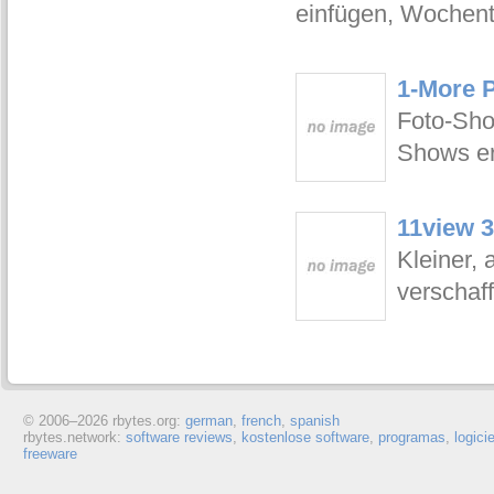
einfügen, Wochent
1-More 
Foto-Sh
Shows er
11view 3
Kleiner, 
verschaf
© 2006–
2026 rbytes.org:
german
,
french
,
spanish
rbytes.network:
software reviews
,
kostenlose software
,
programas
,
logici
freeware