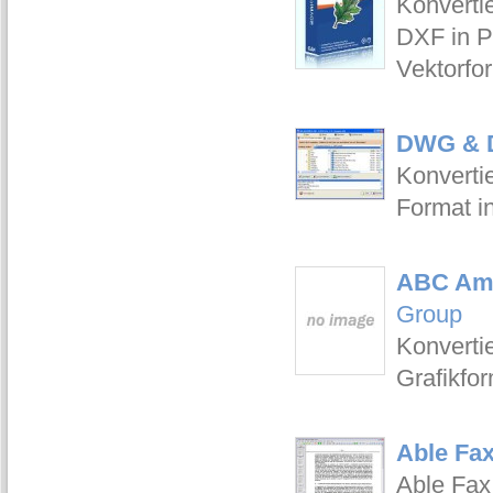
Konverti
DXF in P
Vektorfo
DWG & D
Konvert
Format in
ABC Amb
Group
Konverti
Grafikfo
Able Fax
Able Fax