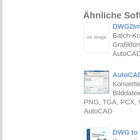
Ähnliche Sof
DWG2Ima
Batch-Ko
Grafikfo
AutoCAD 
AutoCAD
Konverti
Bilddate
PNG, TGA, PCX, WM
AutoCAD
DWG to 