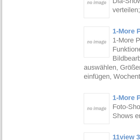
Dia-Show
verteilen
1-More 
1-More P
Funktione
Bildbear
auswählen, Größen
einfügen, Wochent
1-More 
Foto-Sh
Shows er
11view 3