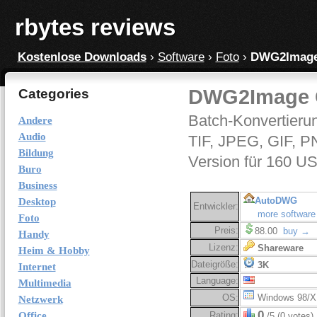
rbytes reviews
Kostenlose Downloads
›
Software
›
Foto
›
DWG2Image 
DWG2Image C
Categories
Batch-Konvertieru
Andere
Audio
TIF, JPEG, GIF, P
Bildung
Version für 160 US-
Buro
Business
AutoDWG
Desktop
Entwickler:
more software
Foto
Preis:
88.00
buy →
Handy
Lizenz:
Shareware
Heim & Hobby
Dateigröße:
3K
Internet
Language:
Multimedia
OS:
Windows 98/X
Netzwerk
0
Office
Rating:
/5 (0 votes)