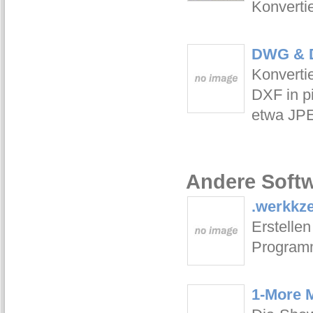
Konverti
DWG & D
Konverti
DXF in pi
etwa JPE
Andere Softw
.werkkz
Erstelle
Programm
1-More 