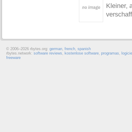
Kleiner, 
verschaf
© 2006–
2026 rbytes.org:
german
,
french
,
spanish
rbytes.network:
software reviews
,
kostenlose software
,
programas
,
logici
freeware