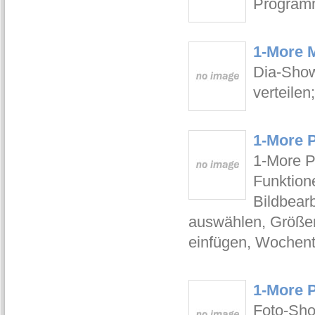
Programm
1-More 
Dia-Show
verteilen
1-More 
1-More P
Funktione
Bildbear
auswählen, Größen
einfügen, Wochent
1-More 
Foto-Sh