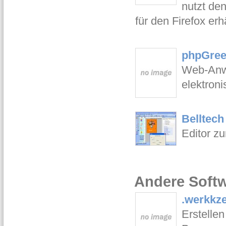
nutzt den
für den Firefox erhä
phpGree
Web-Anw
elektron
Belltech
Editor z
Andere Softw
.werkkz
Erstelle