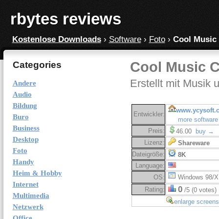
rbytes reviews
Kostenlose Downloads
›
Software
›
Foto
›
Cool Music 
Cool Music C
Categories
Erstellt mit Musik
Andere
Audio
Bildung
www.ycysoft.
Entwickler:
Buro
more software
Business
Preis:
46.00
buy →
Desktop
Lizenz:
Shareware
Foto
Dateigröße:
8K
Handy
Language:
Heim & Hobby
OS:
Windows 98/X
Internet
0
Rating:
/5 (0 votes)
Multimedia
enlarge screens
Netzwerk
Office