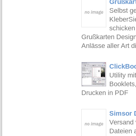
Grußkart
Selbst g
KleberSi
schicken
Grußkarten Design
Anlässe aller Art 
ClickBo
Utility 
Booklets
Drucken in PDF
Simsor D
Versand 
Dateien 