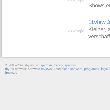
Shows er
11view 3
Kleiner, 
verschaf
© 2006–
2026 rbytes.org:
german
,
french
,
spanish
rbytes.network:
software reviews
,
kostenlose software
,
programas
,
logici
freeware