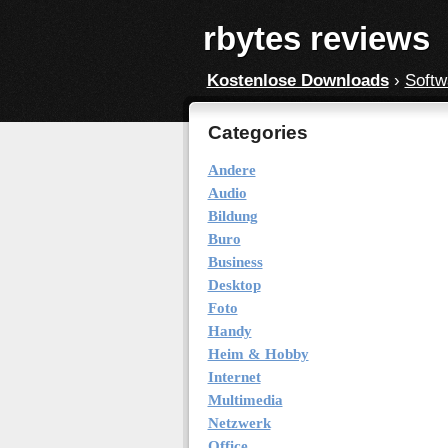
rbytes reviews
Kostenlose Downloads
›
Softw
Categories
Andere
Audio
Bildung
Buro
Business
Desktop
Foto
Handy
Heim & Hobby
Internet
Multimedia
Netzwerk
Office