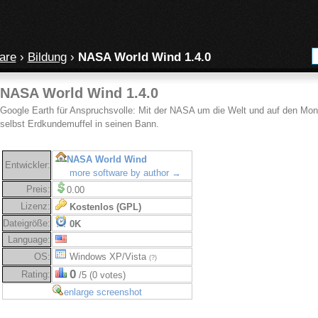
are
›
Bildung
›
NASA World Wind 1.4.0
NASA World Wind 1.4.0
Google Earth für Anspruchsvolle: Mit der NASA um die Welt und auf den Mond
selbst Erdkundemuffel in seinen Bann.
NASA World Wind
Entwickler:
more software by author →
Preis:
0.00
Lizenz:
Kostenlos (GPL)
Dateigröße:
0K
Language:
OS:
Windows XP/Vista
(?)
0
Rating:
/5 (0 votes)
enlarge screenshot