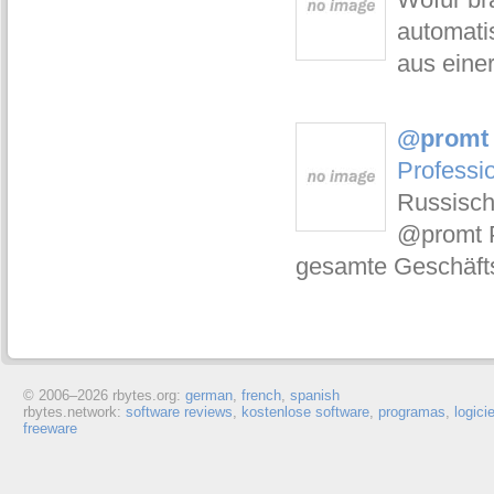
automatis
aus eine
@promt P
Professi
Russisch
@promt P
gesamte Geschäft
© 2006–
2026 rbytes.org:
german
,
french
,
spanish
rbytes.network:
software reviews
,
kostenlose software
,
programas
,
logici
freeware