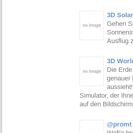
3D Solar
Gehen Si
Sonnensy
Ausflug 
3D Worl
Die Erde
genauer 
aussieht
Simulator, der Ihn
auf den Bildschirm 
@promt O
Wofür br