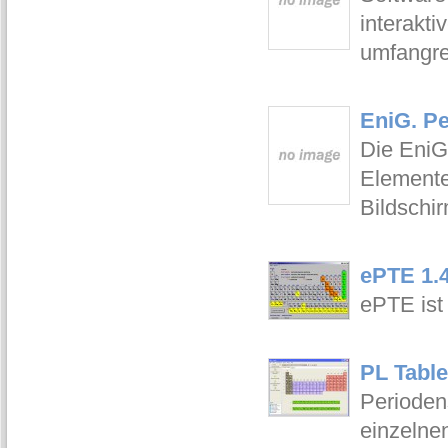
interakt
umfangre
EniG. Pe
Die EniG
Elemente
Bildschir
ePTE 1.
ePTE ist
PL Table
Periodens
einzelne