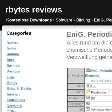
rbytes reviews
Kostenlose Downloads
›
Software
›
Bildung
›
EniG. Per
EniG. Periodi
Categories
Alles rund um die 
Andere
Audio
chemische Periode
Bildung
Verzweiflung getri
Buro
Business
EniG. Periodic
Desktop
Entwickler:
Elements
Foto
more software
Handy
Preis:
0.00
Heim & Hobby
Lizenz:
Kostenlos (Fr
Internet
Dateigröße:
0K
Multimedia
Language:
Netzwerk
OS:
Windows Vist
Office