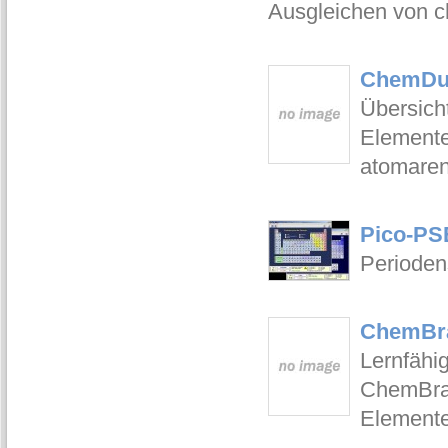
Ausgleichen von 
ChemDue
Übersich
Elemente 
atomaren
Pico-PS
Perioden
ChemBra
Lernfähi
ChemBrai
Elemente