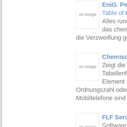
EniG. Pe
Table of
Alles ru
das chem
die Verzweiflung g
Chemisc
Zeigt di
Tabellen
Element 
Ordnungszahl oder
Mobiltelefone sind 
FLF Ser
Software