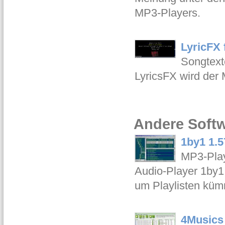
MP3-Players.
LyricFX 
Songtext
LyricsFX wird der
Andere Softw
1by1 1.5
MP3-Play
Audio-Player 1by1
um Playlisten kü
4Musics 