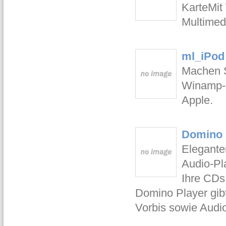
KarteMit
Multimed
ml_iPod
Machen S
Winamp-P
Apple.
Domino 
Elegante
Audio-Pla
Ihre CDs
Domino Player gi
Vorbis sowie Audi