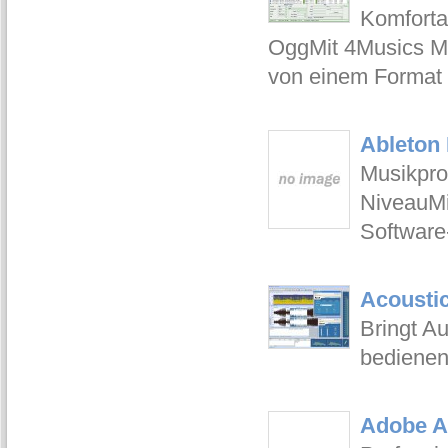
Komforta
OggMit 4Musics Mul
von einem Format 
Ableton 
Musikpro
NiveauMi
Software-
Acoustic
Bringt Au
bedienend
Adobe Au