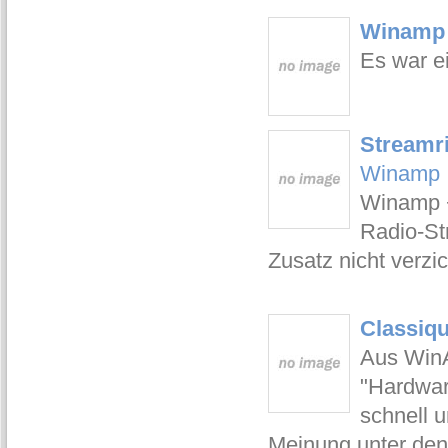
Winamp 5
Es war e
Streamri
Winamp
Winamp +
Radio-St
Zusatz nicht verzic
Classiq
Aus WinA
"Hardwar
schnell 
Meinung unter den