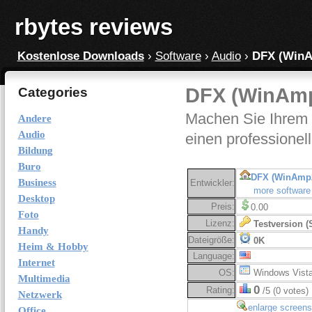
rbytes reviews
Kostenlose Downloads
›
Software
›
Audio
›
DFX (WinA
DFX (WinAmp
Categories
Machen Sie Ihrem
Andere
Audio
einen professionel
Bildung
Buro
DFX (WinAmp2
Business
Entwickler:
more software
Desktop
Preis:
0.00
Foto
Lizenz:
Testversion (
Handy
Dateigröße:
0K
Heim & Hobby
Language:
Internet
OS:
Windows Vist
Multimedia
0
Rating:
/5 (0 votes)
Netzwerk
enlarge screens
Office