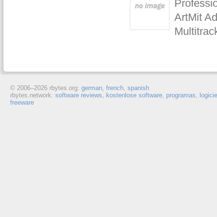
Professi
ArtMit Ad
Multitra
© 2006–
2026 rbytes.org:
german
,
french
,
spanish
rbytes.network:
software reviews
,
kostenlose software
,
programas
,
logici
freeware