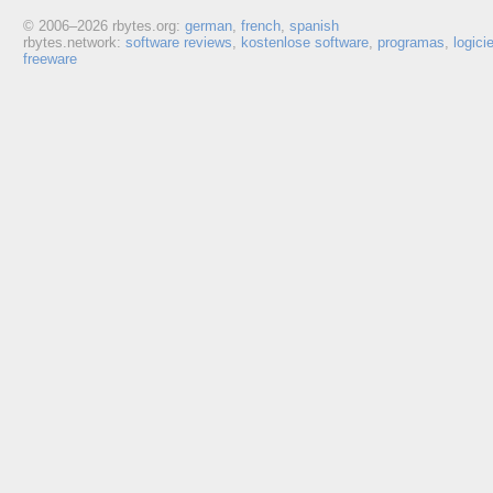
© 2006–
2026 rbytes.org:
german
,
french
,
spanish
rbytes.network:
software reviews
,
kostenlose software
,
programas
,
logici
freeware