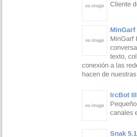
Cliente 
MinGarf 
MinGarf 
conversa
texto, c
conexión a las red
hacen de nuestras
IrcBot I
Pequeño 
canales e
Snak 5.1