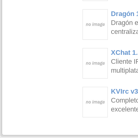
Dragón 
Dragón e
centrali
XChat 1.
Cliente I
multiplat
KVIrc v3
Completo 
excelente