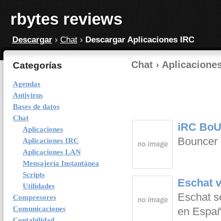
rbytes reviews
Descargar
›
Chat
›
Descargar Aplicaciones IRC
Chat › Aplicaciones
Categorías
Agendas
Antivirus
Bases de datos
Chat
iRC BoU
Aplicaciones
Bouncer 
Aplicaciones IRC
Aplicaciones LAN
Mensajería Instantánea
Scripts
Eschat v
Utilidades
Eschat se
Compresores
Comunicaciones
en España
Contabilidad