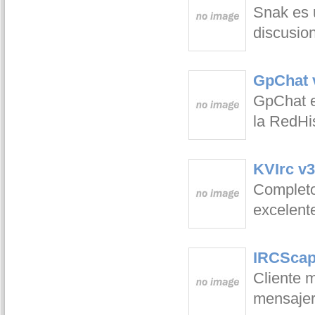
Snak es u
discusion
GpChat 
GpChat e
la RedHi
KVIrc v3
Completo 
excelente
IRCScap
Cliente 
mensajerí