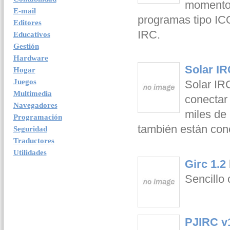
momento 
E-mail
programas tipo ICQ
Editores
IRC.
Educativos
Gestión
Hardware
Solar IR
Hogar
Juegos
Solar IR
Multimedia
conectar
Navegadores
miles de 
Programación
también están con
Seguridad
Traductores
Utilidades
Girc 1.2
Sencillo 
PJIRC v1