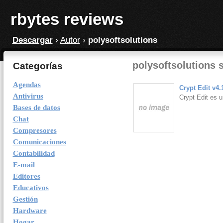
rbytes reviews
Descargar
›
Autor
›
polysoftsolutions
polysoftsolutions 
Categorías
Agendas
Crypt Edit v4.
Antivirus
Crypt Edit es 
Bases de datos
Chat
Compresores
Comunicaciones
Contabilidad
E-mail
Editores
Educativos
Gestión
Hardware
Hogar