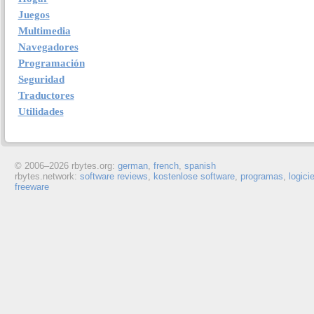
Juegos
Multimedia
Navegadores
Programación
Seguridad
Traductores
Utilidades
© 2006–
2026 rbytes.org:
german
,
french
,
spanish
rbytes.network:
software reviews
,
kostenlose software
,
programas
,
logici
freeware