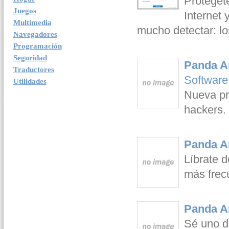
Protégete
Juegos
Internet 
Multimedia
mucho detectar: los
Navegadores
Programación
Seguridad
Panda An
Traductores
Software
Utilidades
Nueva pr
hackers.
Panda An
Líbrate d
más frecu
Panda An
Sé uno d