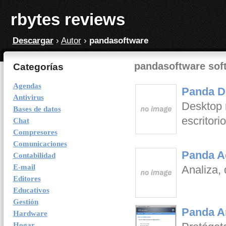
rbytes reviews
Descargar
›
Autor
›
pandasoftware
pandasoftware sof
Categorías
Agendas
Panda D
Antivirus
Desktop 
Bases de datos
escritori
Chat
Compresores
Comunicaciones
Panda A
Contabilidad
E-mail
Analiza, 
Editores
Educativos
Gestión
Panda An
Hardware
Hogar