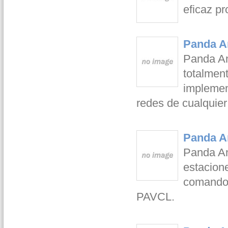
eficaz pr
Panda An
Panda Ant
totalment
implemen
redes de cualquie
Panda An
Panda Ant
estacion
comandos
PAVCL.