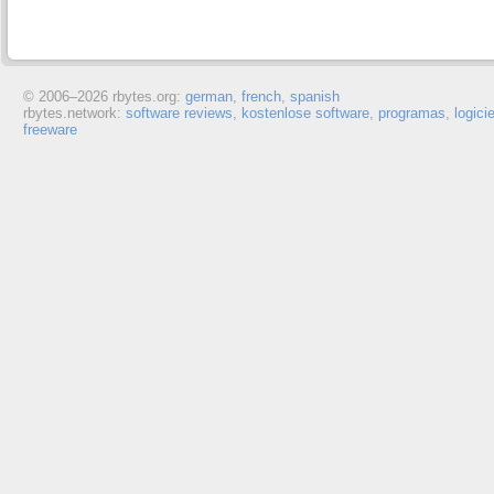
© 2006–
2026 rbytes.org:
german
,
french
,
spanish
rbytes.network:
software reviews
,
kostenlose software
,
programas
,
logici
freeware