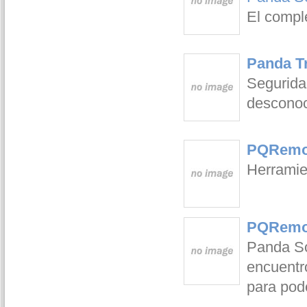
El comple
Panda T
Seguridad
desconoc
PQRemov
Herramien
PQRemov
Panda So
encuentr
para pode